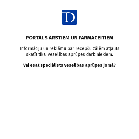
Ienākt
PORTĀLS ĀRSTIEM UN FARMACEITIEM
Informāciju un reklāmu par recepšu zālēm atļauts
skatīt tikai veselības aprūpes darbiniekiem.
AUTORI
Skatīt visus
Vai esat speciālists veselības aprūpes jomā?
Airisa Ādamsone
žurnāliste
VISI AUTORA RAKSTI