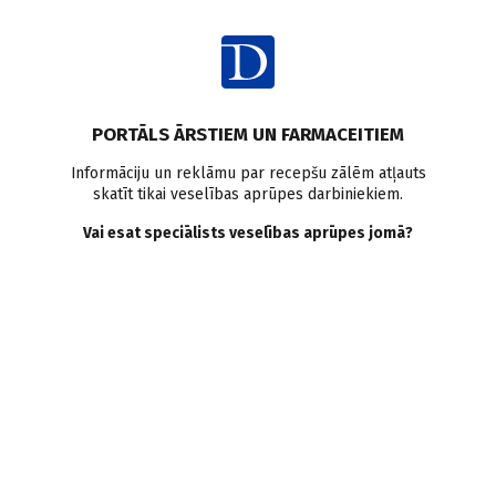
Ienākt
PORTĀLS ĀRSTIEM UN FARMACEITIEM
Informāciju un reklāmu par recepšu zālēm atļauts
skatīt tikai veselības aprūpes darbiniekiem.
AUTORI
Skatīt visus
Vai esat speciālists veselības aprūpes jomā?
Artis Knapšis
VISI AUTORA RAKSTI