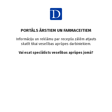
Ienākt
PORTĀLS ĀRSTIEM UN FARMACEITIEM
Informāciju un reklāmu par recepšu zālēm atļauts
skatīt tikai veselības aprūpes darbiniekiem.
AUTORI
Skatīt visus
Vai esat speciālists veselības aprūpes jomā?
Artūrs Kaļva
dermatologs, venerologs
Rīgas 1. slimnīca,
RAKUS Latvijas Infektoloģijas centrs,
Jelgavas klīnika
VISI AUTORA RAKSTI