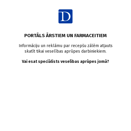
Ienākt
PORTĀLS ĀRSTIEM UN FARMACEITIEM
Informāciju un reklāmu par recepšu zālēm atļauts
skatīt tikai veselības aprūpes darbiniekiem.
AUTORI
Skatīt visus
Vai esat speciālists veselības aprūpes jomā?
Dace Pravaine
ginekoloģe, Premium Medical, Vasaraudzes
privātklīnika
VISI AUTORA RAKSTI