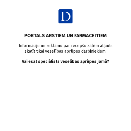
Ienākt
PORTĀLS ĀRSTIEM UN FARMACEITIEM
Informāciju un reklāmu par recepšu zālēm atļauts
skatīt tikai veselības aprūpes darbiniekiem.
AUTORI
Skatīt visus
Vai esat speciālists veselības aprūpes jomā?
Dmitrijs Perminovs
laboratorijas speciālists molekulārajā diagnostikā, SIA
"E. Gulbja laboratorija"
VISI AUTORA RAKSTI