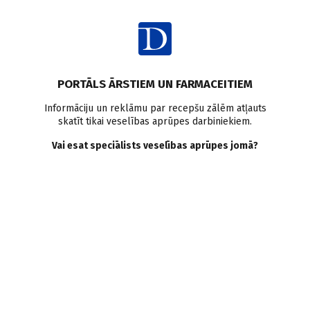
Ienākt
PORTĀLS ĀRSTIEM UN FARMACEITIEM
Informāciju un reklāmu par recepšu zālēm atļauts
skatīt tikai veselības aprūpes darbiniekiem.
AUTORI
Skatīt visus
Vai esat speciālists veselības aprūpes jomā?
Dzintars Mozgis
asoc.prof., bērnu ķirurgs, SPKC
VISI AUTORA RAKSTI