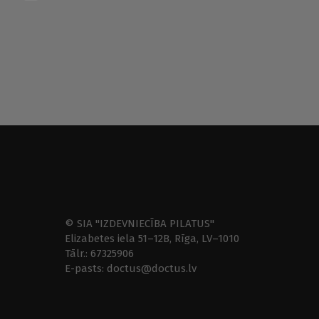
© SIA "IZDEVNIECĪBA PILATUS"
Elizabetes iela 51–12B, Rīga, LV–1010
Tālr.: 67325906
E-pasts: doctus@doctus.lv