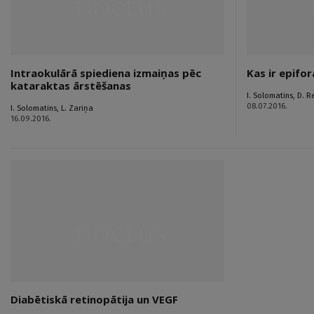
Intraokulārā spiediena izmaiņas pēc
Kas ir epifor
kataraktas ārstēšanas
I. Solomatins
,
D. R
08.07.2016.
I. Solomatins
,
L. Zariņa
16.09.2016.
Diabētiskā retinopātija un VEGF