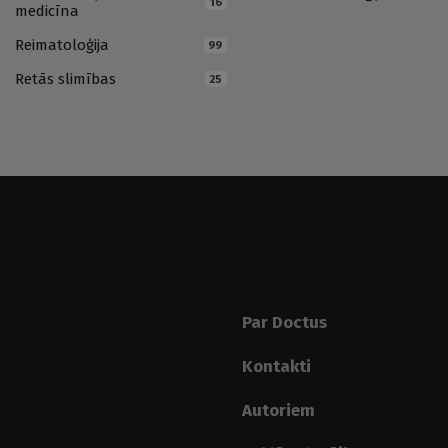
16
medicīna
Reimatoloģija
99
Retās slimības
25
Par Doctus
Kontakti
Autoriem