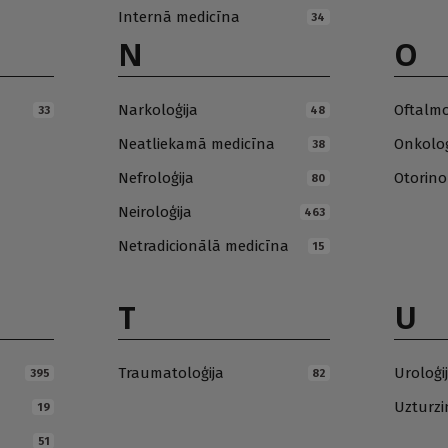
Internā medicīna
34
N
O
Narkoloģija
Oftalmo
33
48
Neatliekamā medicīna
Onkoloģ
38
Nefroloģija
Otorino
80
Neiroloģija
463
Netradicionālā medicīna
15
T
U
Traumatoloģija
Uroloģi
395
82
Uzturz
19
51