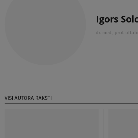
Igors So
dr. med., prof. ofta
VISI AUTORA RAKSTI