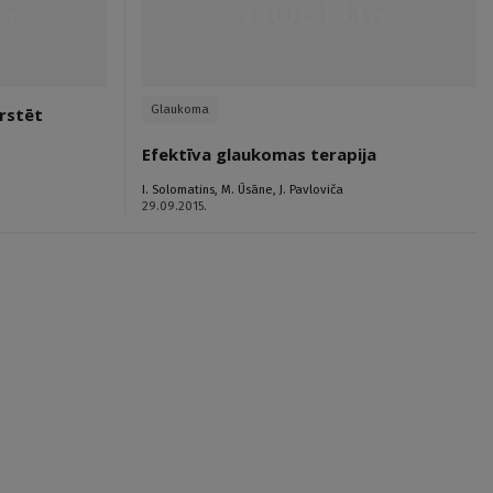
Glaukoma
ārstēt
Efektīva glaukomas terapija
I. Solomatins
,
M. Ūsāne
,
J. Pavloviča
29.09.2015.