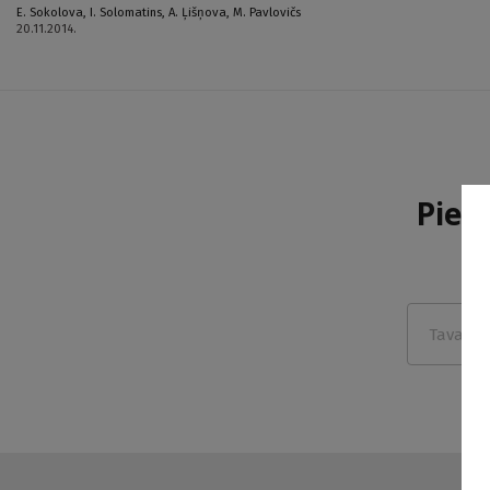
E. Sokolova
,
I. Solomatins
,
A. Ļišņova
,
M. Pavlovičs
20.11.2014.
Pier
m