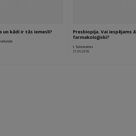
a un kādi ir tās iemesli?
Presbiopija. Vai iespējams 
farmakoloģiski?
einholde
I. Solomatins
31.05.2016.