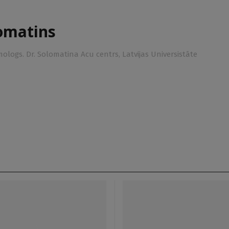
lomatins
lmologs. Dr. Solomatina Acu centrs, Latvijas Universistāte