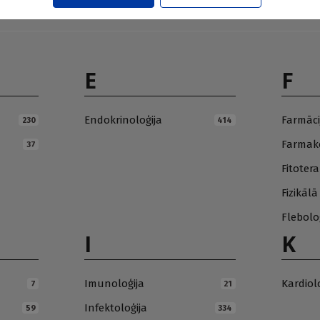
E
F
Endokrinoloģija
Farmāci
230
414
Farmako
37
Fitotera
Fizikāl
Flebolo
I
K
Imunoloģija
Kardiol
7
21
Infektoloģija
59
334