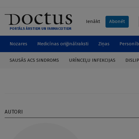
Ienākt
Abonēt
PORTĀLS ĀRSTIEM UN FARMACEITIEM
Nozares
Medicīnas oriģinālraksti
Ziņas
Personīb
SAUSĀS ACS SINDROMS
URĪNCEĻU INFEKCIJAS
DISLI
AUTORI