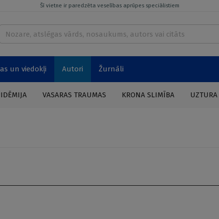
Šī vietne ir paredzēta veselības aprūpes speciālistiem
as un viedokļi
Autori
Žurnāli
PIDĒMIJA
VASARAS TRAUMAS
KRONA SLIMĪBA
UZTURA