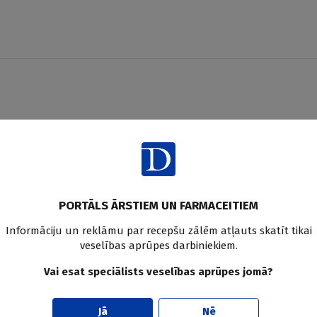
aksties un saņem praktiskus, vēr
edicīnas un farmācijas jaunum
PORTĀLS ĀRSTIEM UN FARMACEITIEM
Pier
Informāciju un reklāmu par recepšu zālēm atļauts skatīt tikai
veselības aprūpes darbiniekiem.
Vai esat speciālists veselības aprūpes jomā?
Jā
Nē