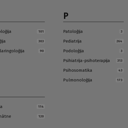
P
loģija
Patoloģija
101
3
ija
Pediatrija
303
264
laringoloģija
Podoloģija
90
3
Psihiatrija-psihoterapija
313
Psihosomatika
43
Pulmonoloģija
173
ja
114
inātne
120