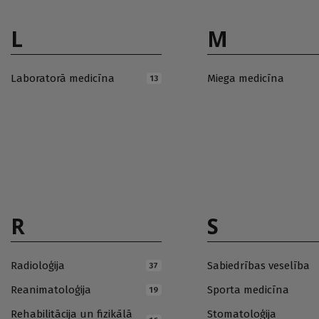
L
M
Laboratorā medicīna
Miega medicīna
13
R
S
Radioloģija
Sabiedrības veselība
37
Reanimatoloģija
Sporta medicīna
19
Rehabilitācija un fizikālā
Stomatoloģija