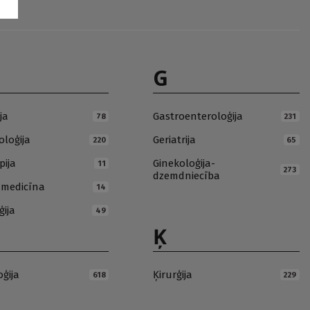
G
ja
Gastroenteroloģija
78
231
loģija
Geriatrija
220
65
pija
Ginekoloģija-
11
273
dzemdniecība
ā medicīna
14
ģija
49
Ķ
oģija
Ķirurģija
618
229