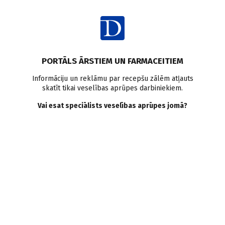
Ienākt
PORTĀLS ĀRSTIEM UN FARMACEITIEM
Informāciju un reklāmu par recepšu zālēm atļauts
skatīt tikai veselības aprūpes darbiniekiem.
AUTORI
Skatīt visus
Vai esat speciālists veselības aprūpes jomā?
Ilze Hāznere
fizikālās un rehabilitācijas medicīnas ārste, algoloģe, P.
Stradiņa Klīniskā universitātes slimnīca, Fizikālās
medicīnas un rehabilitācijas centra virsārste
VISI AUTORA RAKSTI