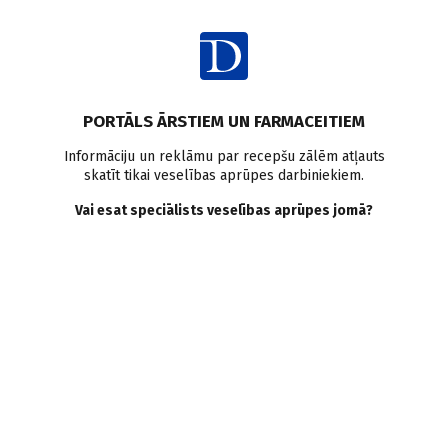
Ienākt
PORTĀLS ĀRSTIEM UN FARMACEITIEM
Informāciju un reklāmu par recepšu zālēm atļauts
skatīt tikai veselības aprūpes darbiniekiem.
AUTORI
Skatīt visus
Vai esat speciālists veselības aprūpes jomā?
Iveta Dumbrovska
ginekoloģe, dzemdību speciāliste
VISI AUTORA RAKSTI