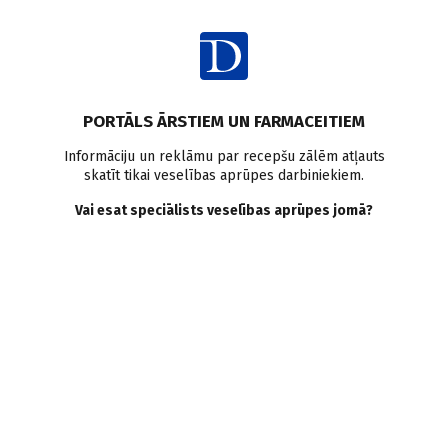
Ienākt
PORTĀLS ĀRSTIEM UN FARMACEITIEM
Informāciju un reklāmu par recepšu zālēm atļauts
skatīt tikai veselības aprūpes darbiniekiem.
AUTORI
Skatīt visus
Vai esat speciālists veselības aprūpes jomā?
Iveta Janmere
ārste, Latvijas Universitātes Medicīnas fakultātes
absolvente
VISI AUTORA RAKSTI