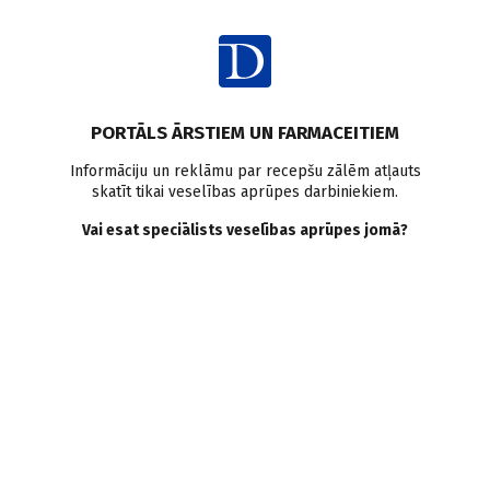
Ienākt
PORTĀLS ĀRSTIEM UN FARMACEITIEM
Informāciju un reklāmu par recepšu zālēm atļauts
skatīt tikai veselības aprūpes darbiniekiem.
AUTORI
Skatīt visus
Vai esat speciālists veselības aprūpes jomā?
Liene Čupāne
dr. med., pediatre, bērnu infektoloģe, RSU Pediatrijas
katedra, BKUS, Bērnu slimību klīnika
VISI AUTORA RAKSTI