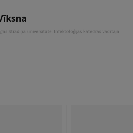
Vīksna
Rīgas Stradiņa universitāte, Infektoloģijas katedras vadītāja