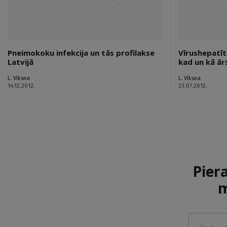
Pneimokoku infekcija un tās profilakse
Vīrushepatīts
Latvijā
kad un kā ār
L. Vīksna
L. Vīksna
14.12.2012.
23.07.2012.
Pier
m