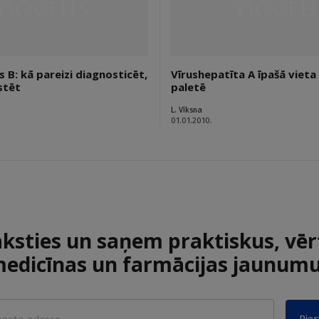
 B: kā pareizi diagnosticēt,
Vīrushepatīta A īpašā vieta
stēt
paletē
L. Vīksna
01.01.2010.
aksties un saņem praktiskus, vēr
edicīnas un farmācijas jaunum