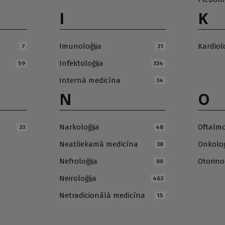
I
K
Imunoloģija
Kardiol
7
21
Infektoloģija
59
334
Internā medicīna
34
N
O
Narkoloģija
Oftalmo
33
48
Neatliekamā medicīna
Onkoloģ
38
Nefroloģija
Otorino
80
Neiroloģija
463
Netradicionālā medicīna
15