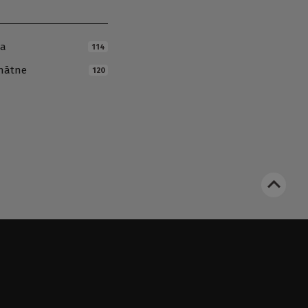
ja
114
inātne
120