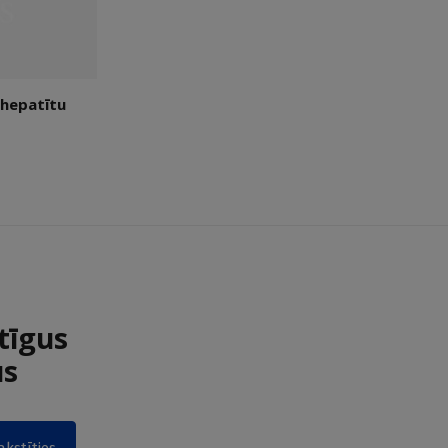
 hepatītu
tīgus
us