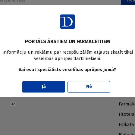
Pier
PORTĀLS ĀRSTIEM UN FARMACEITIEM
Informāciju un reklāmu par recepšu zālēm atļauts skatīt tikai
veselības aprūpes darbiniekiem.
Vai esat speciālists veselības aprūpes jomā?
E
F
Jā
Nē
Endokrinoloģija
Farmāci
230
414
Farmako
37
Fitotera
Fizikāl
Flebolo