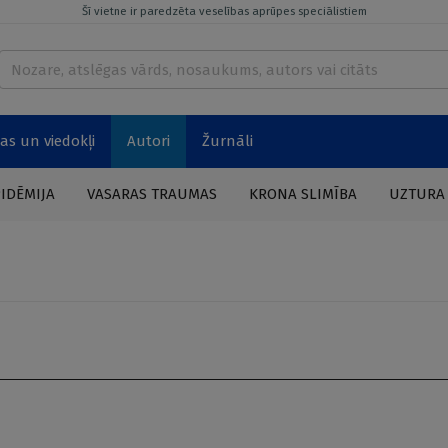
Šī vietne ir paredzēta veselības aprūpes speciālistiem
as un viedokļi
Autori
Žurnāli
PIDĒMIJA
VASARAS TRAUMAS
KRONA SLIMĪBA
UZTURA