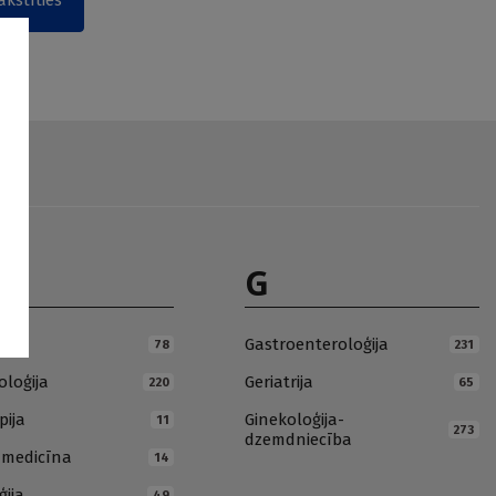
akstīties
G
ja
Gastroenteroloģija
78
231
loģija
Geriatrija
220
65
pija
Ginekoloģija-
11
273
dzemdniecība
ā medicīna
14
ģija
49