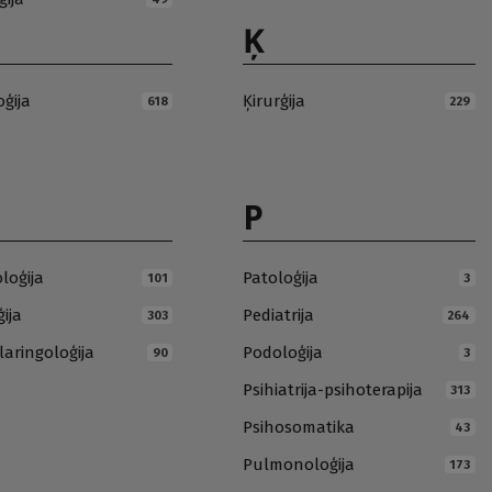
Ķ
oģija
Ķirurģija
618
229
P
loģija
Patoloģija
101
3
ija
Pediatrija
303
264
laringoloģija
Podoloģija
90
3
Psihiatrija-psihoterapija
313
Psihosomatika
43
Pulmonoloģija
173