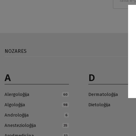
NOZARES
A
D
Alergoloģija
Dermatoloģija
60
Algoloģija
Dietoloģija
98
Androloģija
6
Anestezioloģija
35
Arodmedicīna
12