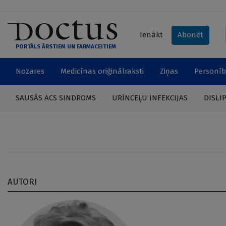
Ienākt
Abonēt
PORTĀLS ĀRSTIEM UN FARMACEITIEM
Nozares
Medicīnas oriģinālraksti
Ziņas
Personīb
SAUSĀS ACS SINDROMS
URĪNCEĻU INFEKCIJAS
DISLI
AUTORI