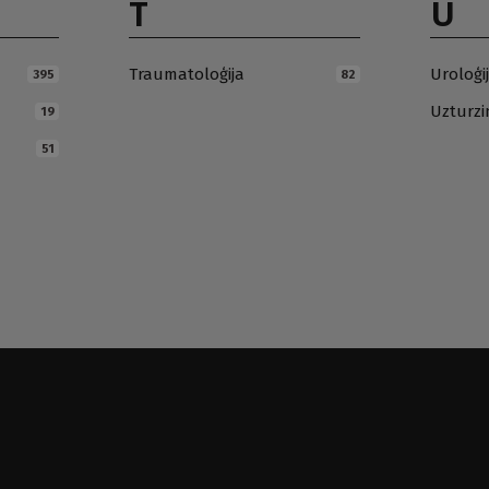
T
U
Traumatoloģija
Uroloģi
395
82
Uzturz
19
51