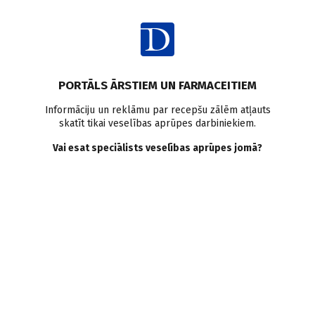
Ienākt
PORTĀLS ĀRSTIEM UN FARMACEITIEM
Informāciju un reklāmu par recepšu zālēm atļauts
skatīt tikai veselības aprūpes darbiniekiem.
AUTORI
Skatīt visus
Vai esat speciālists veselības aprūpes jomā?
Olga Ļubina
uztura speciāliste, Reto slimību koordinācijas centrs,
BKUS
VISI AUTORA RAKSTI