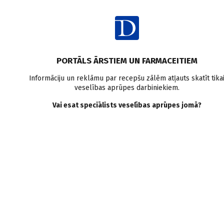
Ienākt
PORTĀLS ĀRSTIEM UN FARMACEITIEM
Informāciju un reklāmu par recepšu zālēm atļauts skatīt tika
veselības aprūpes darbiniekiem.
Sabiedrības veselība
Vai esat speciālists veselības aprūpes jomā?
VISI
MEDICĪNAS RAKSTI
ZIŅAS
PERSONĪBAS UN VIEDOKĻI
E-GRĀMATA
SADARBĪBAS RAKSTI