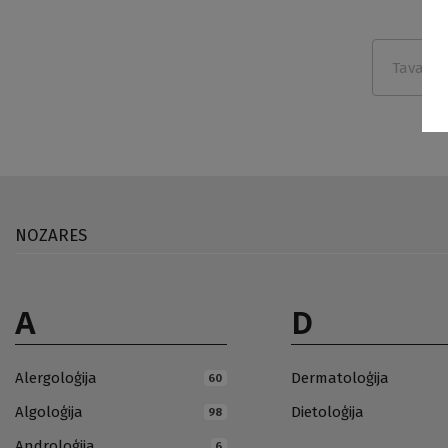
NOZARES
A
D
Alergoloģija
Dermatoloģija
60
Algoloģija
Dietoloģija
98
Androloģija
6