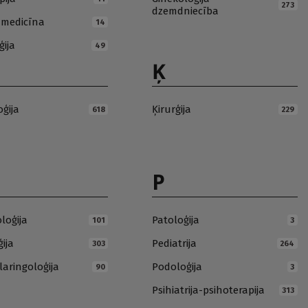
273
dzemdniecība
ā medicīna
14
ģija
49
Ķ
oģija
Ķirurģija
618
229
P
loģija
Patoloģija
101
3
ija
Pediatrija
303
264
laringoloģija
Podoloģija
90
3
Psihiatrija-psihoterapija
313