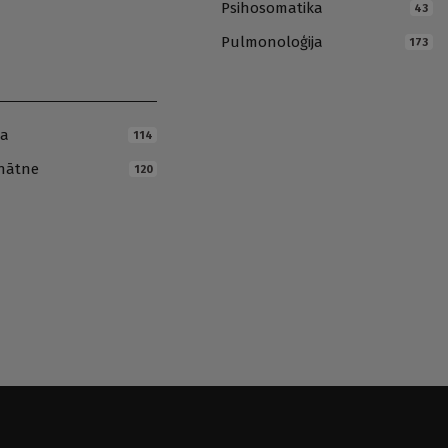
Psihosomatika
43
Pulmonoloģija
173
ja
114
inātne
120