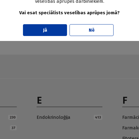
veselības aprūpes darbiniekiem.
Vai esat speciālists veselības aprūpes jomā?
Pier
Jā
Nē
E
F
Endokrinoloģija
Farmāci
230
413
Farmako
37
Fitotera