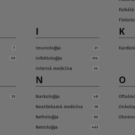
Fizikāl
Flebolo
I
K
Imunoloģija
Kardiol
7
21
Infektoloģija
59
334
Internā medicīna
34
N
O
Narkoloģija
Oftalmo
33
48
Neatliekamā medicīna
Onkoloģ
38
Nefroloģija
Otorino
80
Neiroloģija
463