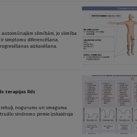
m autoimūnajām slimībām, jo slimība
ti ir simptomu diferencēšana,
progresēšanas aizkavēšana.
s terapijas līdz
ka drebuļi, nogurums un smaguma
truālo sindromu pirmie izskaidroja