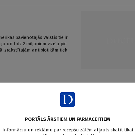
rikas Savienotajās Valstīs tie ir
ju un līdz 2 miljoniem vizīšu pie
ā izrakstītajām antibiotikām tiek
PORTĀLS ĀRSTIEM UN FARMACEITIEM
aksties un saņem praktiskus, vēr
edicīnas un farmācijas jaunum
Informāciju un reklāmu par recepšu zālēm atļauts skatīt tikai