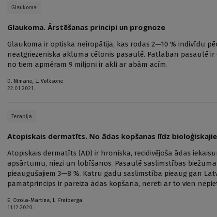
Glaukoma
Glaukoma. Ārstēšanas principi un prognoze
Glaukoma ir optiska neiropātija, kas rodas 2—10 % indivīdu p
neatgriezeniska akluma cēlonis pasaulē. Patlaban pasaulē ir 
no tiem apmēram 9 miljoni ir akli ar abām acīm.
D. Nīmane
,
L. Volksone
22.01.2021.
Terapija
Atopiskais dermatīts. No ādas kopšanas līdz bioloģiska
Atopiskais dermatīts (AD) ir hroniska, recidivējoša ādas iekai
apsārtumu, niezi un lobīšanos. Pasaulē saslimstības biežuma r
pieaugušajiem 3—8 %. Katru gadu saslimstība pieaug gan Latvij
pamatprincips ir pareiza ādas kopšana, nereti ar to vien nepiet
E. Ozola-Martina
,
L. Freiberga
11.12.2020.