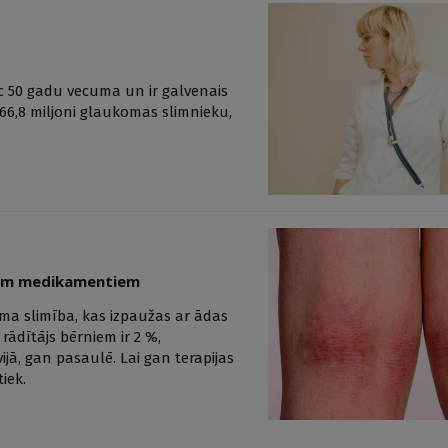
ēc 50 gadu vecuma un ir galvenais
66,8 miljoni glaukomas slimnieku,
jiem medikamentiem
suma slimība, kas izpaužas ar ādas
ādītājs bērniem ir 2 %,
ā, gan pasaulē. Lai gan terapijas
iek.