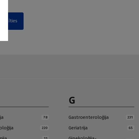
akstīties
G
ja
Gastroenteroloģija
78
231
loģija
Geriatrija
220
65
pija
Ginekoloģija-
11