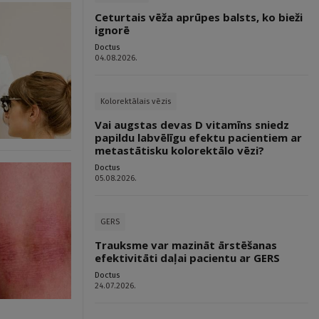
Ceturtais vēža aprūpes balsts, ko bieži
ignorē
Doctus
04.08.2026.
Kolorektālais vēzis
Vai augstas devas D vitamīns sniedz
papildu labvēlīgu efektu pacientiem ar
metastātisku kolorektālo vēzi?
Doctus
05.08.2026.
GERS
Trauksme var mazināt ārstēšanas
efektivitāti daļai pacientu ar GERS
Doctus
24.07.2026.