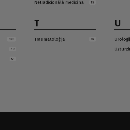
Netradicionālā medicīna
15
T
U
Traumatoloģija
Uroloģi
395
82
Uzturz
19
51