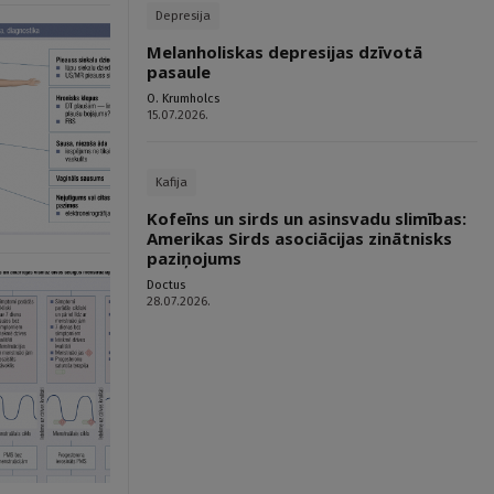
Depresija
Melanholiskas depresijas dzīvotā
pasaule
O. Krumholcs
15.07.2026.
Kafija
Kofeīns un sirds un asinsvadu slimības:
Amerikas Sirds asociācijas zinātnisks
paziņojums
Doctus
28.07.2026.