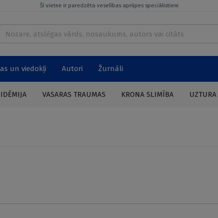
Šī vietne ir paredzēta veselības aprūpes speciālistiem
as un viedokļi
Autori
Žurnāli
PIDĒMIJA
VASARAS TRAUMAS
KRONA SLIMĪBA
UZTURA