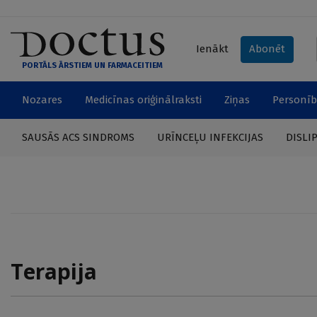
Ienākt
Abonēt
PORTĀLS ĀRSTIEM UN FARMACEITIEM
Nozares
Medicīnas oriģinālraksti
Ziņas
Personīb
SAUSĀS ACS SINDROMS
URĪNCEĻU INFEKCIJAS
DISLI
Terapija