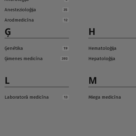
Anestezioloģija
35
Arodmedicīna
12
Ģ
H
Ģenētika
Hematoloģija
19
Ģimenes medicīna
Hepatoloģija
393
L
M
Laboratorā medicīna
Miega medicīna
13