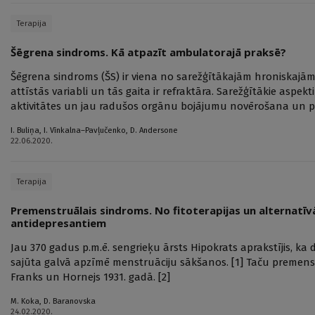
Terapija
Šēgrena sindroms. Kā atpazīt ambulatorajā praksē?
Šēgrena sindroms (ŠS) ir viena no sarežģītākajām hroniskajā
attīstās variabli un tās gaita ir refraktāra. Sarežģītākie aspek
aktivitātes un jau radušos orgānu bojājumu novērošana un 
I. Buliņa
,
I. Vīnkalna–Pavļučenko
,
D. Andersone
22.06.2020.
Terapija
Premenstruālais sindroms. No fitoterapijas un alternatīvā
antidepresantiem
Jau 370 gadus p.m.ē. sengrieķu ārsts Hipokrats aprakstījis, 
sajūta galvā apzīmē menstruāciju sākšanos. [1] Taču premens
Franks un Hornejs 1931. gadā. [2]
M. Koka
,
D. Baranovska
24.02.2020.