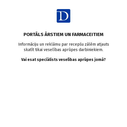
Ienākt
PORTĀLS ĀRSTIEM UN FARMACEITIEM
Informāciju un reklāmu par recepšu zālēm atļauts
skatīt tikai veselības aprūpes darbiniekiem.
Reimatoīdais artrīts
Vai esat speciālists veselības aprūpes jomā?