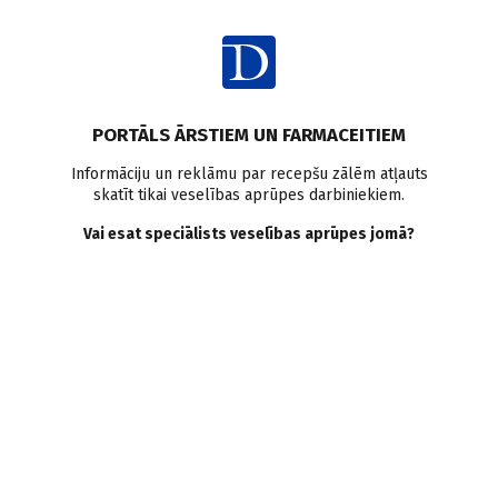
Ienākt
PORTĀLS ĀRSTIEM UN FARMACEITIEM
Informāciju un reklāmu par recepšu zālēm atļauts
skatīt tikai veselības aprūpes darbiniekiem.
Šizofrēnija
Vai esat speciālists veselības aprūpes jomā?