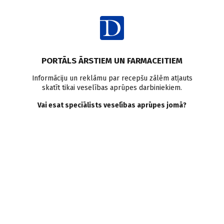
Ienākt
PORTĀLS ĀRSTIEM UN FARMACEITIEM
Informāciju un reklāmu par recepšu zālēm atļauts
skatīt tikai veselības aprūpes darbiniekiem.
Līdzestība
Vai esat speciālists veselības aprūpes jomā?