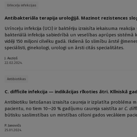
Urīnceļu infekcijas
Antibakteriāla terapija uroloģijā. Mazinot rezistences sl
Urīnceļu infekcija (UCI) ir baktēriju izraisīta iekaisuma reakcija
bakteriālā infekcija sabiedrībā un veselības aprūpes sistēmā 
vidēji 150 miljoni cilvēku gadā. Ikdienā šo slimību ārstē ģimenes 
speciālisti, ginekologi, urologi un ārsti citās specialitātes.
J. Auziņš
22.02.2024.
Antibiotikas
C. difficile infekcija — indikācijas rīkoties ātri. Klīniskā 
Antibiotiku lietošanas izraisīta caureja ir izplatīta problē
pacientu, no tiem 10—20 % gadījumu caureja saistīta ar
C. diff
būtisku saslimstības un mirstības cēloni gados vecākiem paci
P. Janovičs
25.01.2024.