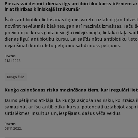
Piecas vai desmit dienas ilgs antibiotiku kurss bērniem a
ir atšķirības klīniskajā iznākumā?
Īsāks antibiotiku lietošanas ilgums varētu uzlabot gan līdze
novērst nevēlamās blaknes, gan arī mazināt izmaksas. Taču š
pneimoniju, kuras gaita ir viegla/vidēji smaga, lielākā daļa va
dienas ilgu) antibiotiku kursu. Lai salīdzinātu antibiotiku lie
nejaušināti kontrolētu pētījumu salīdzinošs pētījums.
Doctus
21.11.2022.
Kuņģa čūla
Kuņģa asiņošanas riska mazināšana tiem, kuri regulāri liet
Jauns pētījums atklāja, ka kuņģa asiņošanas risku, ko izraisa i
samazināt ar īsu antibiotiku kursu, potenciāli uzlabojot aspirīn
sirdslēkmes, insultus un, iespējams, dažus vēža veidus.
Doctus
08.11.2022.