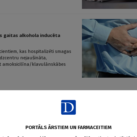
s gaitas alkohola inducēta
acientiem, kas hospitalizēti smagas
udzcentru nejaušināta,
īt amoksicilīna/klavulānskābes
tisks pārskats un meta–analīze
rības veselības slogs. Lai
PORTĀLS ĀRSTIEM UN FARMACEITIEM
m, tika veikts sistemātisks pārskats