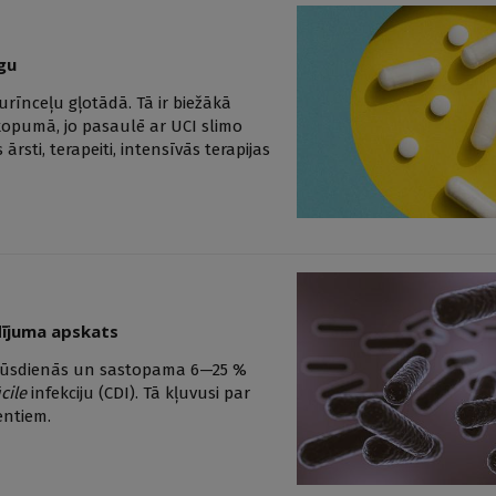
ogu
 urīnceļu gļotādā. Tā ir biežākā
kopumā, jo pasaulē ar UCI slimo
ārsti, terapeiti, intensīvās terapijas
gadījuma apskats
ma mūsdienās un sastopama 6—25 %
icile
infekciju (CDI). Tā kļuvusi par
entiem.