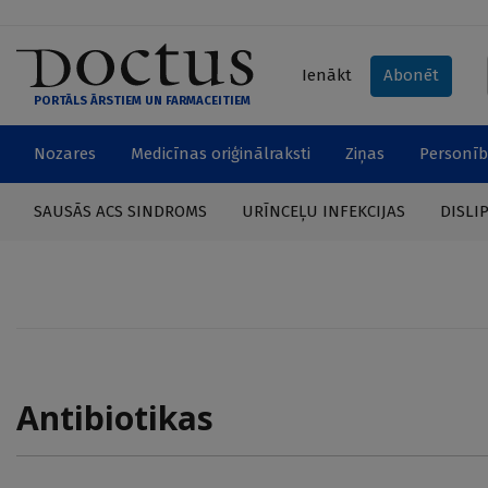
Ienākt
Abonēt
PORTĀLS ĀRSTIEM UN FARMACEITIEM
Nozares
Medicīnas oriģinālraksti
Ziņas
Personīb
SAUSĀS ACS SINDROMS
URĪNCEĻU INFEKCIJAS
DISLI
Antibiotikas