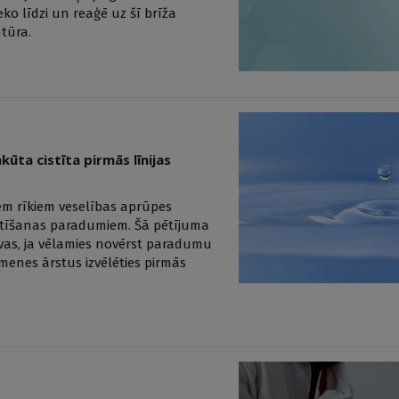
o līdzi un reaģē uz šī brīža
tūra.
akūta cistīta pirmās līnijas
jiem rīkiem veselības aprūpes
akstīšanas paradumiem. Šā pētījuma
ktīvas, ja vēlamies novērst paradumu
menes ārstus izvēlēties pirmās