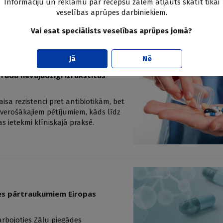
Informāciju un reklāmu par recepšu zālēm atļauts skatīt tikai
veselības aprūpes darbiniekiem.
Vai esat speciālists veselības aprūpes jomā?
Jā
Nē
rada nevajadzīgi izrakstītas
isa rezistenci pret antibiotikām, bet
tverošākajiem pētījumiem, kāds līdz
s ietekmi klīniskajā praksē.
des pārtraukumiem Eiropas
arbojoties Zāļu piegādes