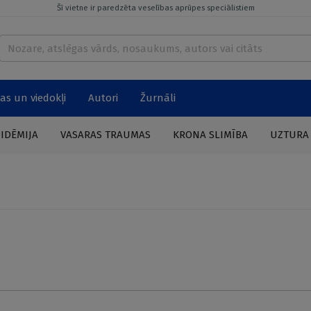
Šī vietne ir paredzēta veselības aprūpes speciālistiem
as un viedokļi
Autori
Žurnāli
PIDĒMIJA
VASARAS TRAUMAS
KRONA SLIMĪBA
UZTURA