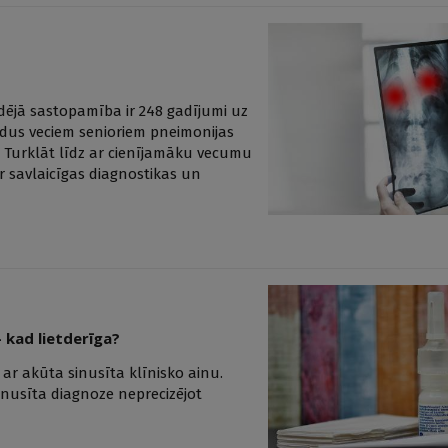
gadējā sastopamība ir 248 gadījumi uz
adus veciem senioriem pneimonijas
! Turklāt līdz ar cienījamāku vecumu
par savlaicīgas diagnostikas un
 kad lietderīga?
ar akūta sinusīta klīnisko ainu.
inusīta diagnoze neprecizējot