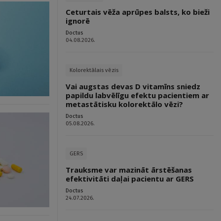
Ceturtais vēža aprūpes balsts, ko bieži
ignorē
Doctus
04.08.2026.
Kolorektālais vēzis
Vai augstas devas D vitamīns sniedz
papildu labvēlīgu efektu pacientiem ar
metastātisku kolorektālo vēzi?
Doctus
05.08.2026.
GERS
Trauksme var mazināt ārstēšanas
efektivitāti daļai pacientu ar GERS
Doctus
24.07.2026.