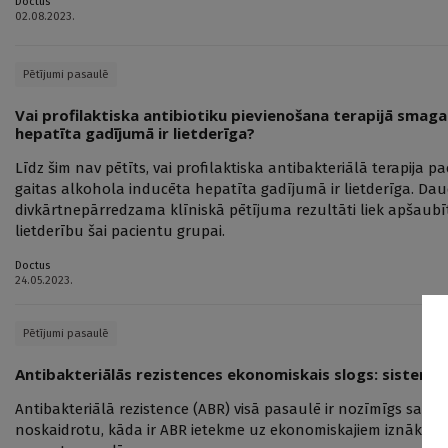
Doctus
02.08.2023.
Pētījumi pasaulē
Vai profilaktiska antibiotiku pievienošana terapijā smaga
hepatīta gadījumā ir lietderīga?
Līdz šim nav pētīts, vai profilaktiska antibakteriālā terapija p
gaitas alkohola inducēta hepatīta gadījumā ir lietderīga. Da
divkārtnepārredzama klīniskā pētījuma rezultāti liek apšaub
lietderību šai pacientu grupai.
Doctus
24.05.2023.
Pētījumi pasaulē
Antibakteriālās rezistences ekonomiskais slogs: sistemā
Antibakteriālā rezistence (ABR) visā pasaulē ir nozīmīgs sabied
noskaidrotu, kāda ir ABR ietekme uz ekonomiskajiem iznākumie