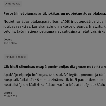
Antibiotikas
Perorāli lietojamas antibiotikas un nopietnu ādas blakus
Nopietnas ādas blakusparādības (cADR) ir potenciāli dzīvībai
jutības reakcijas, kas skar ādu un iekšējos orgānus. Ir atzīts, 
cēlonis, taču nevienā pētījumā nav salīdzināts relatīvais risks
Doctus
13.08.2024.
Pētījumi pasaulē
Cik bieži slimnīcas etapā pneimonijas diagnoze noteikta n
Apakšējo elpceļu infekcijas, t.sk. sadzīvē iegūta pnemonija (SIP)
hospitalizācijai. Līdz šim maz zināms, cik bieži pacientiem sli
neatbilstīgi un kādi riska faktori varētu būt atbildīgi par šād
Doctus
03.04.2024.