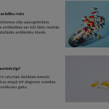
parādību risks
 bīstamas zāļu paaugstinātas
ka antibiotikas var būt šādu reakciju
 dažādās antibiotiku klasēs.
eatbilstīgi?
 ir ceturtais biežākais iemesls
mnīcas etapā SIP diagnoze noteikta
u notikumu gaitu.