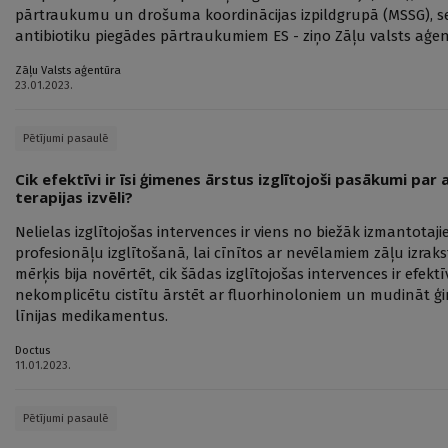
pārtraukumu un drošuma koordinācijas izpildgrupā (MSSG), sek
antibiotiku piegādes pārtraukumiem ES - ziņo Zāļu valsts aģen
Zāļu Valsts aģentūra
23.01.2023.
Pētījumi pasaulē
Cik efektīvi ir īsi ģimenes ārstus izglītojoši pasākumi par 
terapijas izvēli?
Nelielas izglītojošas intervences ir viens no biežāk izmantota
profesionāļu izglītošanā, lai cīnītos ar nevēlamiem zāļu izr
mērķis bija novērtēt, cik šādas izglītojošas intervences ir efe
nekomplicētu cistītu ārstēt ar fluorhinoloniem un mudināt ģi
līnijas medikamentus.
Doctus
11.01.2023.
Pētījumi pasaulē