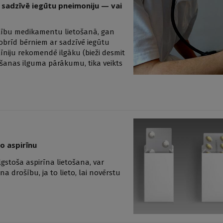
r sadzīvē iegūtu pneimoniju — vai
stību medikamentu lietošanā, gan
obrīd bērniem ar sadzīvē iegūtu
dlīniju rekomendē ilgāku (bieži desmit
tošanas ilguma pārākumu, tika veikts
o aspirīnu
lgstoša aspirīna lietošana, var
a drošību, ja to lieto, lai novērstu