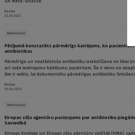
un meta–analīze.
Doctus
22.05.2023.
Antibiotikas
Pētījumā konstatēts pārmērīgs kaitējums, ko pacientiem 
antibiotikas
Pārmērīga un neatbilstoša antibiotiku izrakstīšana ne tikai izra
arī rada ievērojamu kaitējumu pacientam. Šis ir viens no visap
šim ir veikts, lai dokumentētu pārmērīgas antibiotiku lietošana
Doctus
04.04.2023.
Antibiotikas
Eiropas zāļu aģentūru paziņojums par antibiotiku piegā
Savienībā
Eiropas Komisija un Eiropas zāļu aģentūru vadītāji (HMA), sad