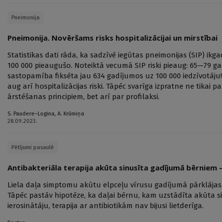
Pneimonija
Pneimonija. Novēršams risks hospitalizācijai un mirstībai
Statistikas dati rāda, ka sadzīvē iegūtas pneimonijas (SIP) ik
100 000 pieaugušo. Noteiktā vecumā SIP riski pieaug: 65—79 g
sastopamība fiksēta jau 634 gadījumos uz 100 000 iedzīvotāju
aug arī hospitalizācijas riski. Tāpēc svarīga izpratne ne tikai 
ārstēšanas principiem, bet arī par profilaksi.
S. Paudere–Logina
,
A. Krūmiņa
28.09.2023.
Pētījumi pasaulē
Antibakteriāla terapija akūta sinusīta gadījumā bērniem –
Liela daļa simptomu akūtu elpceļu vīrusu gadījumā pārklājas 
Tāpēc pastāv hipotēze, ka daļai bērnu, kam uzstādīta akūta s
ierosinātāju, terapija ar antibiotikām nav bijusi lietderīga.