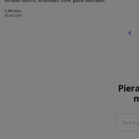
Eiropas valstīs, analizējot 2004. gada rādītājus.
S. Bērziņa
05.06.2007.
Pier
m