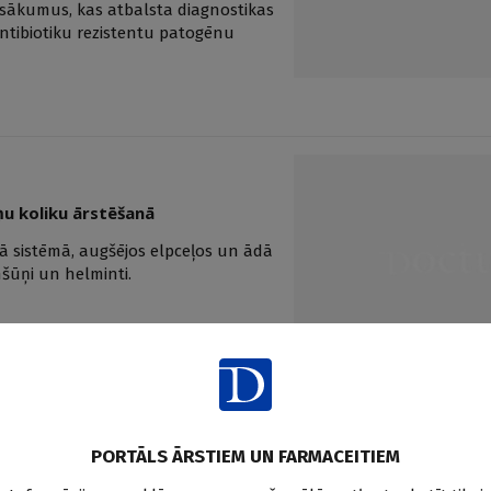
asākumus, kas atbalsta diagnostikas
antibiotiku rezistentu patogēnu
ņu koliku ārstēšanā
jā sistēmā, augšējos elpceļos un ādā
nšūņi un helminti.
PORTĀLS ĀRSTIEM UN FARMACEITIEM