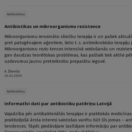
Antibiotikas
Antibiotikas un mikroorganismu rezistence
Mikroorganismu ierosināto slimību terapija ir un paliek aktuāl
pret patogēnajiem aģentiem, lieto t. s. antimikrobisko terapiju
Mikroorganismu rezis-tences intensīvā veidošanās un rezistento
gan daudzas teorētiskas problēmas, kas pašlaik tiek aktīvi pētīt
uzdevumus jaunu pretmikrobu preparātu ieguvē.
A. Žileviča
20.03.2009.
Antibiotikas
Informatīvi dati par antibiotiku patēriņu Latvijā
Vajadzība pēc antibakteriālās terapijas ir praktiskās medicīn
praktizējošā ārsta interesi saistošas varētu būt šīs jomas – an
tendences. Tāpēc piedāvājam lasītājam informāciju par antibio