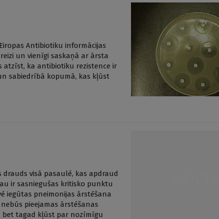
 Eiropas Antibiotiku informācijas
areizi un vienīgi saskaņā ar ārsta
tzīst, ka antibiotiku rezistence ir
un sabiedrībā kopumā, kas kļūst
as drauds visā pasaulē, kas apdraud
 jau ir sasniegušas kritisko punktu
īvē iegūtas pneimonijas ārstēšana
rs nebūs pieejamas ārstēšanas
as, bet tagad kļūst par nozīmīgu