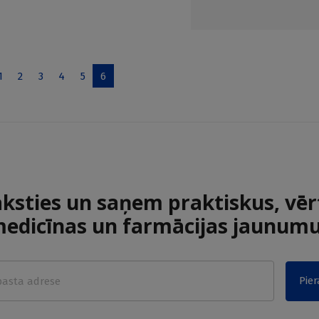
1
2
3
4
5
6
aksties un saņem praktiskus, vēr
edicīnas un farmācijas jaunum
Pier