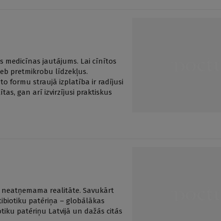
s medicīnas jautājums. Lai cīnītos
 jeb pretmikrobu līdzekļus.
 formu straujā izplatība ir radījusi
as, gan arī izvirzījusi praktiskus
as neatņemama realitāte. Savukārt
tibiotiku patēriņa – globālākas
tiku patēriņu Latvijā un dažās citās