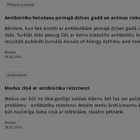
Pētījumi pasaulē
Antibiotiku lietošana pirmajā dzīves gadā un astmas risk
Bērniem, kuri tiek ārstēti ar antibiotikām pirmajā dzīves gadā,
risks. Turklāt risks pieaug līdz ar katru izrakstīto antibiotiku 
rezultāti publicēti žurnālā Annals of Allergy, Asthma, and I
Doctus
16.05.2014.
Antibiotikas
Medus cīņā ar antibiotiku rezistenci
Medus var būt ne tikai garšīgs saldais ēdiens, bet tas var palī
problēmu - antibiotiku rezistenci. Reizēm medu ārsti izmanto k
būt nozīmīga loma cīņā ar infekcijām, skaidro pētnieki.
Doctus
18.03.2014.