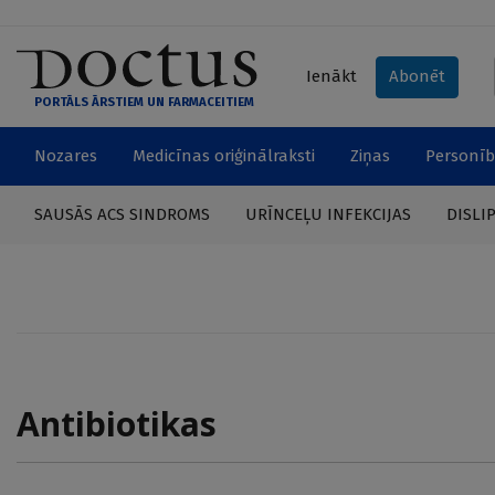
Ienākt
Abonēt
PORTĀLS ĀRSTIEM UN FARMACEITIEM
Nozares
Medicīnas oriģinālraksti
Ziņas
Personīb
SAUSĀS ACS SINDROMS
URĪNCEĻU INFEKCIJAS
DISLI
Antibiotikas