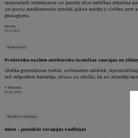
racionalizēt noteikumus un paredz citus valdības atbalsta p
un jaunu medikamentu izstrādi, plāna mērķis ir cīnīties pret 
pieaugumu.
Doctus
21.11.2011.
Antibiotikas
Probiotiku nozīme antibiotiku izraisītas caurejas un zīdai
Cilvēka gremošanas traktā, urīnizvades sistēmā, reproduktīva
mīt miljardiem baktēriju, vīrusu un sēnīšu, kā arī atsevišķi vie
V. Urbonas
01.12.2010.
Klīniskās vadlīnijas
Akne – jaunākās terapijas vadlīnijas