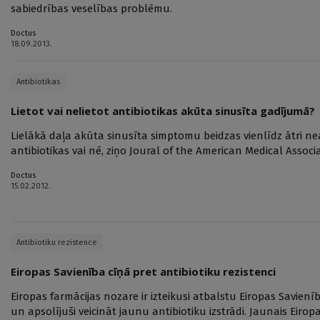
sabiedrības veselības problēmu.
Doctus
18.09.2013.
Antibiotikas
Lietot vai nelietot antibiotikas akūta sinusīta gadījumā?
Lielākā daļa akūta sinusīta simptomu beidzas vienlīdz ātri neat
antibiotikas vai nē, ziņo Joural of the American Medical Associ
Doctus
15.02.2012.
Antibiotiku rezistence
Eiropas Savienība cīņā pret antibiotiku rezistenci
Eiropas farmācijas nozare ir izteikusi atbalstu Eiropas Savienīb
un apsolījuši veicināt jaunu antibiotiku izstrādi. Jaunais Eiro