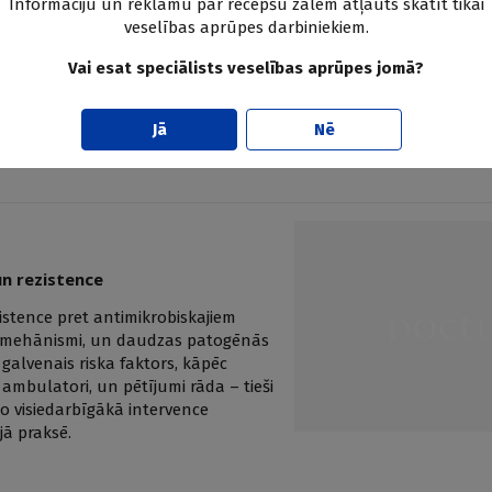
Informāciju un reklāmu par recepšu zālēm atļauts skatīt tikai
em, tomēr tā ir ne tikai pusaudžu
veselības aprūpes darbiniekiem.
iešu. [1; 2] Akne parasti ilgst
itā mainās, tāpēc tiek uzskatīta
Vai esat speciālists veselības aprūpes jomā?
ir nepieciešama intensīva
entu grupu dermatologu praksēs visā
Jā
Nē
un rezistence
istence pret antimikrobiskajiem
as mehānismi, un daudzas patogēnās
r galvenais riska faktors, kāpēc
 ambulatori, un pētījumi rāda – tieši
 to visiedarbīgākā intervence
jā praksē.