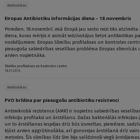
Antibiotikas
Eiropas Antibiotiku informācijas diena – 18.novembris
Pirmdien, 18.novembrī, visā Eiropā jau sesto reizi tiks atzīmēta
diena, kuras mērķis ir aicināt iedzīvotājus lietot antibiotikas p
norādījumiem. Eiropas Slimību profilakses un kontroles centrs a
pieaugoša sabiedrības veselības problēma Eiropas slimnīcās 
arvien nopietnāka.
Slimību profilakses un kontroles centrs
18.11.2013.
Antibiotikas
PVO brīdina par pieaugošu antibiotiku rezistenci
Antimikrobā rezistence (AMR) ir nopietns sabiedrības veselīb
infekciju profilaksi un ārstēšanu. Dažas bakteriālās infekcijas
un to ārstēšanas iespējas drīz būs izsmeltas, piemēram, sadz
kļūst arvien apgrūtinošāka, arī gonorejas ārstēšanā drīz vai
metodes. Šīs slimības līdz šim bija salīdzinoši viegli ārstējam