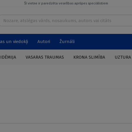
Šī vietne ir paredzēta veselības aprūpes speciālistiem
as un viedokļi
Autori
Žurnāli
PIDĒMIJA
VASARAS TRAUMAS
KRONA SLIMĪBA
UZTURA