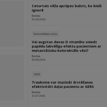
Ceturtais vēža aprūpes balsts, ko bieži
ignorē
Doctus
04.08.2026.
Kolorektālais vēzis
Vai augstas devas D vitamīns sniedz
papildu labvēlīgu efektu pacientiem ar
metastātisku kolorektālo vēzi?
Doctus
05.08.2026.
GERS
Trauksme var mazināt ārstēšanas
efektivitāti daļai pacientu ar GERS
Doctus
24.07.2026.