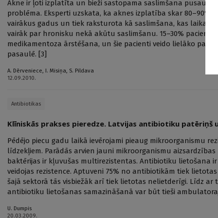
Akne ir ļoti izplatīta un bieži sastopama saslimšana pusaudži
problēma. Eksperti uzskata, ka aknes izplatība skar 80–90% jaun
vairākus gadus un tiek raksturota kā saslimšana, kas laika ga
vairāk par hronisku nekā akūtu saslimšanu. 15–30% pacientu 
medikamentoza ārstēšana, un šie pacienti veido lielāko paci
pasaulē. [3]
A. Dērveniece
,
I. Misiņa
,
S. Pildava
12.09.2010.
Antibiotikas
Klīniskās prakses pieredze. Latvijas antibiotiku patēriņš 
Pēdējo piecu gadu laikā ievērojami pieaug mikroorganismu rez
līdzekļiem. Parādās arvien jauni mikroorganismu aizsardzīb
baktērijas ir kļuvušas multirezistentas. Antibiotiku lietošana i
veidojas rezistence. Aptuveni 75% no antibiotikām tiek lietotas
šajā sektorā tās visbiežāk arī tiek lietotas nelietderīgi. Līdz ar
antibiotiku lietošanas samazināšanā var būt tieši ambulatora
U. Dumpis
20.03.2009.