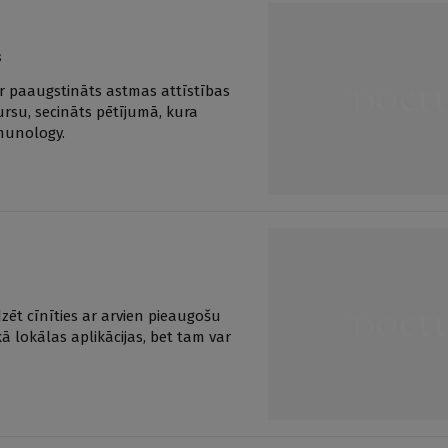
s
 ir paaugstināts astmas attīstības
kursu, secināts pētījumā, kura
mmunology.
dzēt cīnīties ar arvien pieaugošu
ā lokālas aplikācijas, bet tam var