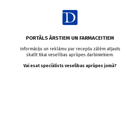
Ienākt
PORTĀLS ĀRSTIEM UN FARMACEITIEM
Informāciju un reklāmu par recepšu zālēm atļauts
skatīt tikai veselības aprūpes darbiniekiem.
E-vide medicīnā
Vai esat speciālists veselības aprūpes jomā?