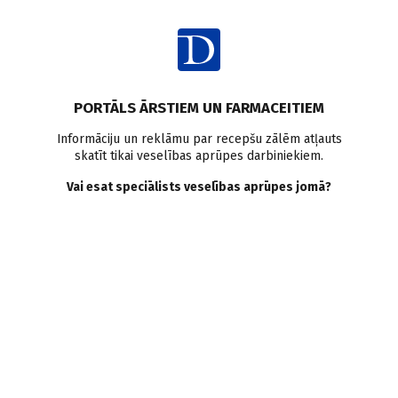
Ienākt
PORTĀLS ĀRSTIEM UN FARMACEITIEM
Informāciju un reklāmu par recepšu zālēm atļauts
skatīt tikai veselības aprūpes darbiniekiem.
Aknu vēzis
Vai esat speciālists veselības aprūpes jomā?