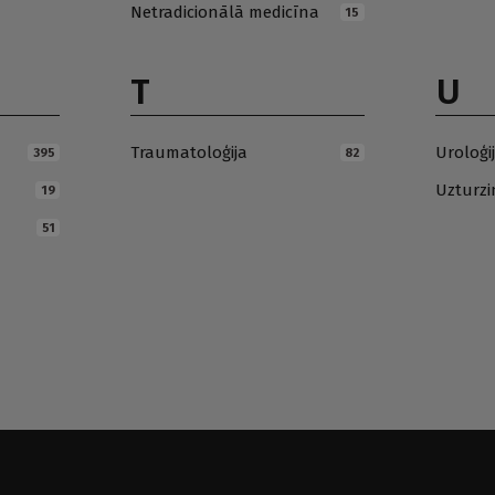
Netradicionālā medicīna
15
T
U
Traumatoloģija
Uroloģi
395
82
Uzturz
19
51