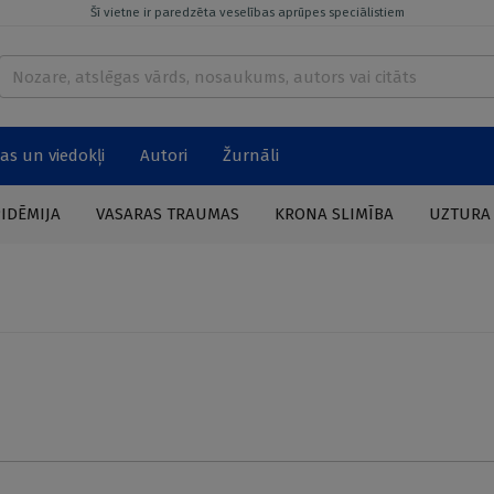
Šī vietne ir paredzēta veselības aprūpes speciālistiem
as un viedokļi
Autori
Žurnāli
PIDĒMIJA
VASARAS TRAUMAS
KRONA SLIMĪBA
UZTURA