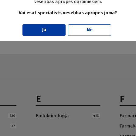
veselības aprūpes darbiniekiem.
Vai esat speciālists veselības aprūpes jomā?
Pier
Jā
Nē
E
F
Endokrinoloģija
Farmāci
230
413
Farmako
37