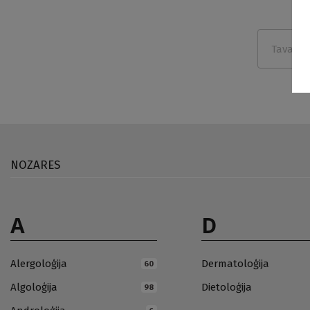
NOZARES
A
D
Alergoloģija
Dermatoloģija
60
Algoloģija
Dietoloģija
98