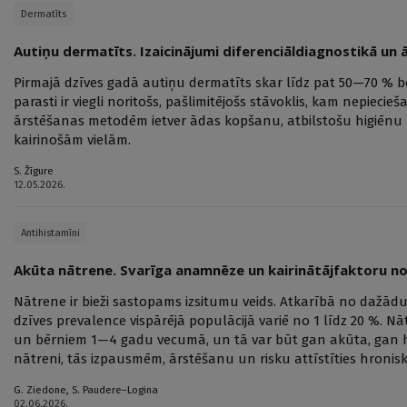
Dermatīts
Autiņu dermatīts. Izaicinājumi diferenciāldiagnostikā un 
Pirmajā dzīves gadā autiņu dermatīts skar līdz pat 50—70 % bē
parasti ir viegli noritošs, pašlimitējošs stāvoklis, kam nepiec
ārstēšanas metodēm ietver ādas kopšanu, atbilstošu higiēnu
kairinošām vielām.
S. Žīgure
12.05.2026.
Antihistamīni
Akūta nātrene. Svarīga anamnēze un kairinātājfaktoru n
Nātrene ir bieži sastopams izsitumu veids. Atkarībā no dažā
dzīves prevalence vispārējā populācijā variē no 1 līdz 20 %. 
un bērniem 1—4 gadu vecumā, un tā var būt gan akūta, gan h
nātreni, tās izpausmēm, ārstēšanu un risku attīstīties hronisk
G. Ziedone
,
S. Paudere–Logina
02.06.2026.