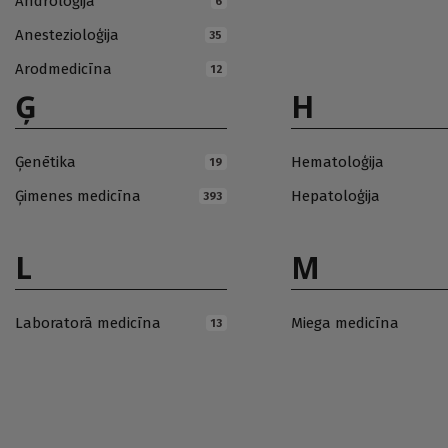
Androloģija
6
Anestezioloģija
35
Arodmedicīna
12
Ģ
H
Ģenētika
Hematoloģija
19
Ģimenes medicīna
Hepatoloģija
393
L
M
Laboratorā medicīna
Miega medicīna
13