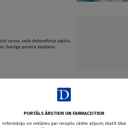
ūst sausa, rada diskomforta sajūtu,
es. Svarīga pareiza kopšana,
PORTĀLS ĀRSTIEM UN FARMACEITIEM
aksties un saņem praktiskus, vēr
edicīnas un farmācijas jaunum
Informāciju un reklāmu par recepšu zālēm atļauts skatīt tikai