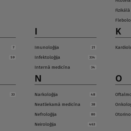
Fitotera
Fizikāl
Flebolo
I
K
Imunoloģija
Kardiol
7
21
Infektoloģija
59
334
Internā medicīna
34
N
O
Narkoloģija
Oftalmo
33
48
Neatliekamā medicīna
Onkoloģ
38
Nefroloģija
Otorino
80
Neiroloģija
463