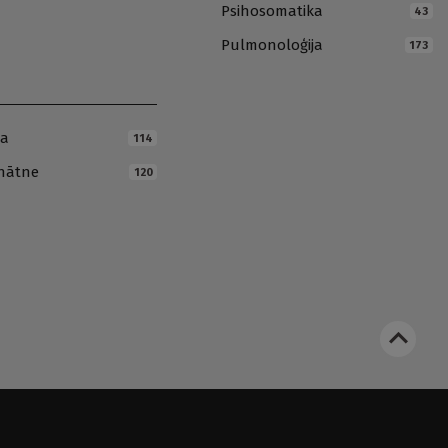
Psihosomatika
43
Pulmonoloģija
173
ja
114
inātne
120