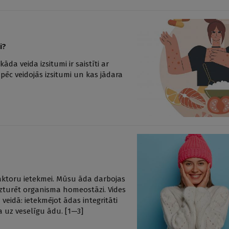
i?
āda veida izsitumi ir saistīti ar
āpēc veidojās izsitumi un kas jādara
 faktoru ietekmei. Mūsu āda darbojas
uzturēt organisma homeostāzi. Vides
veidā: ietekmējot ādas integritāti
a uz veselīgu ādu. [1—3]