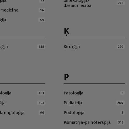
pija
Ginekoloģija-
11
273
dzemdniecība
ā medicīna
14
ģija
49
Ķ
oģija
Ķirurģija
618
229
P
loģija
Patoloģija
101
3
ija
Pediatrija
303
264
laringoloģija
Podoloģija
90
3
Psihiatrija-psihoterapija
313