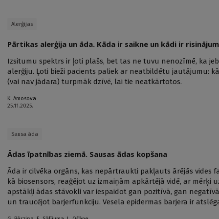
Alerģijas
Pārtikas alerģija un āda. Kāda ir saikne un kādi ir risinājum
Izsitumu spektrs ir ļoti plašs, bet tas ne tuvu nenozīmē, ka jebk
alerģiju. Ļoti bieži pacients paliek ar neatbildētu jautājumu: k
(vai nav jādara) turpmāk dzīvē, lai tie neatkārtotos.
K. Amosova
25.11.2025.
Sausa āda
Ādas īpatnības ziemā. Sausas ādas kopšana
Āda ir cilvēka orgāns, kas nepārtraukti pakļauts ārējās vides
kā biosensors, reaģējot uz izmaiņām apkārtējā vidē, ar mērķi 
apstākļi ādas stāvokli var iespaidot gan pozitīvā, gan negatīvā 
un traucējot barjerfunkciju. Vesela epidermas barjera ir atslēg
G. Bērziņa
,
E. Sālījuma
,
L. Ošāne