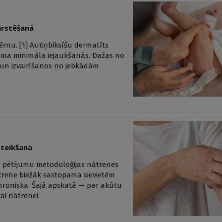
ārstēšanā
rnu. [1] Autiņbiksīšu dermatīts
iešama minimāla iejaukšanās. Dažas no
 un izvairīšanos no jebkādām
oteikšana
du pētījumu metodoloģijas nātrenes
Nātrene biežāk sastopama sievietēm
roniska. Šajā apskatā — par akūtu
ai nātrenei.