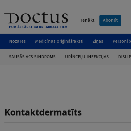
Ienākt
Abonēt
PORTĀLS ĀRSTIEM UN FARMACEITIEM
Nozares
Medicīnas oriģinālraksti
Ziņas
Personīb
SAUSĀS ACS SINDROMS
URĪNCEĻU INFEKCIJAS
DISLI
Kontaktdermatīts