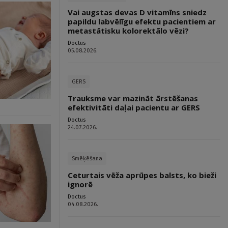
Vai augstas devas D vitamīns sniedz
papildu labvēlīgu efektu pacientiem ar
metastātisku kolorektālo vēzi?
Doctus
05.08.2026.
GERS
Trauksme var mazināt ārstēšanas
efektivitāti daļai pacientu ar GERS
Doctus
24.07.2026.
Smēķēšana
Ceturtais vēža aprūpes balsts, ko bieži
ignorē
Doctus
04.08.2026.