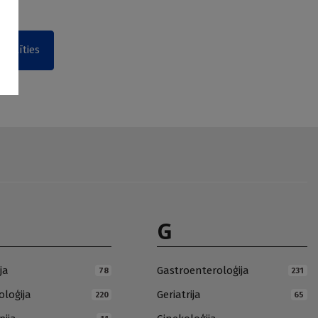
akstīties
G
ja
Gastroenteroloģija
78
231
loģija
Geriatrija
220
65