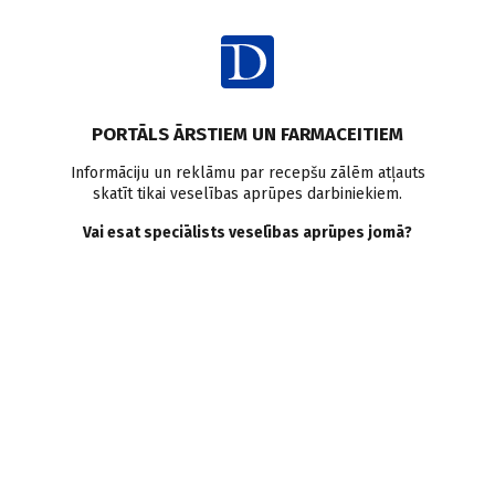
Ienākt
PORTĀLS ĀRSTIEM UN FARMACEITIEM
Informāciju un reklāmu par recepšu zālēm atļauts
skatīt tikai veselības aprūpes darbiniekiem.
Opioīdi
Vai esat speciālists veselības aprūpes jomā?