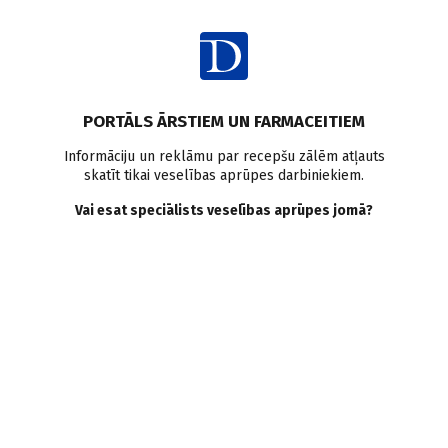
Ienākt
PORTĀLS ĀRSTIEM UN FARMACEITIEM
Informāciju un reklāmu par recepšu zālēm atļauts
skatīt tikai veselības aprūpes darbiniekiem.
Kuņģa un zarnu trakta
Vai esat speciālists veselības aprūpes jomā?
traucējumi