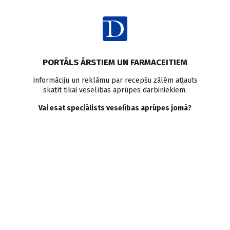
Ienākt
PORTĀLS ĀRSTIEM UN FARMACEITIEM
Informāciju un reklāmu par recepšu zālēm atļauts
skatīt tikai veselības aprūpes darbiniekiem.
Ciroze
Vai esat speciālists veselības aprūpes jomā?