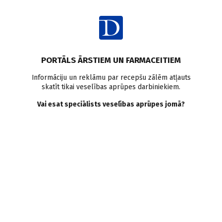
Ienākt
PORTĀLS ĀRSTIEM UN FARMACEITIEM
Informāciju un reklāmu par recepšu zālēm atļauts
skatīt tikai veselības aprūpes darbiniekiem.
Seborejisks dermatīts
Vai esat speciālists veselības aprūpes jomā?