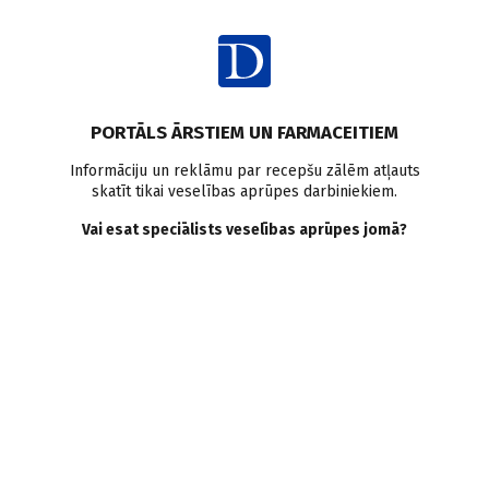
Ienākt
PORTĀLS ĀRSTIEM UN FARMACEITIEM
Informāciju un reklāmu par recepšu zālēm atļauts
skatīt tikai veselības aprūpes darbiniekiem.
Anti–CGRP monoklonālās
Vai esat speciālists veselības aprūpes jomā?
antivielas