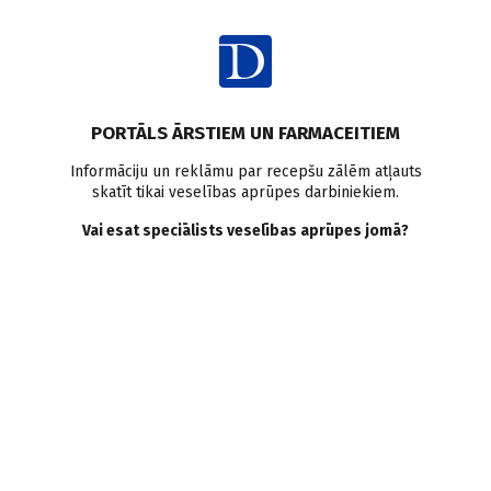
Ienākt
PORTĀLS ĀRSTIEM UN FARMACEITIEM
Informāciju un reklāmu par recepšu zālēm atļauts
skatīt tikai veselības aprūpes darbiniekiem.
Erektilā disfunkcija
Vai esat speciālists veselības aprūpes jomā?