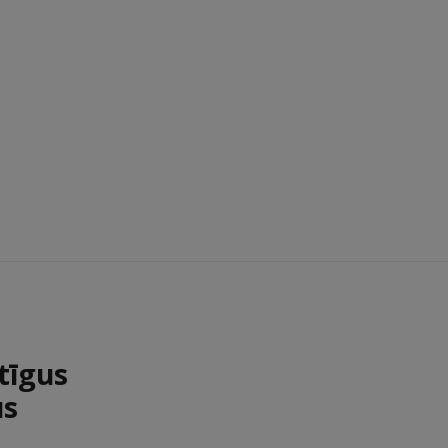
tīgus
us