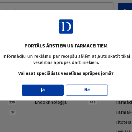
Pier
PORTĀLS ĀRSTIEM UN FARMACEITIEM
Informāciju un reklāmu par recepšu zālēm atļauts skatīt tikai
veselības aprūpes darbiniekiem.
Vai esat speciālists veselības aprūpes jomā?
E
F
Jā
Nē
Endokrinoloģija
Farmāci
230
414
Farmako
37
Fitotera