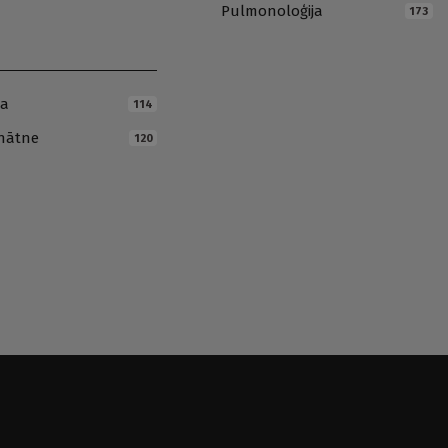
Pulmonoloģija
173
ja
114
inātne
120