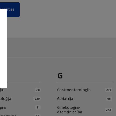
akstīties
G
ja
Gastroenteroloģija
78
231
loģija
Geriatrija
220
65
pija
Ginekoloģija-
11
273
dzemdniecība