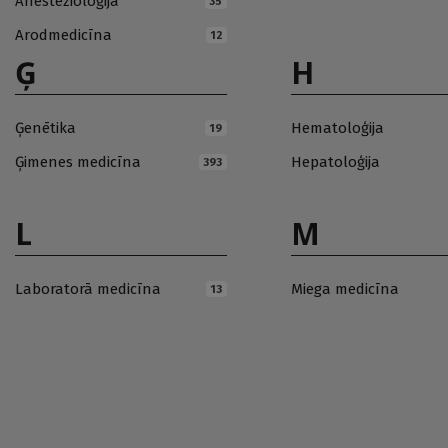
Anestezioloģija
35
Arodmedicīna
12
Ģ
H
Ģenētika
Hematoloģija
19
Ģimenes medicīna
Hepatoloģija
393
L
M
Laboratorā medicīna
Miega medicīna
13