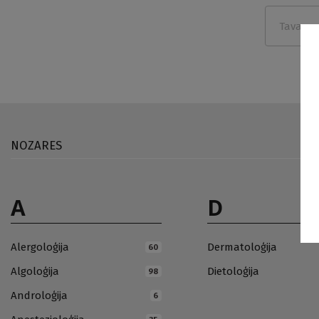
NOZARES
A
D
Alergoloģija
Dermatoloģija
60
Algoloģija
Dietoloģija
98
Androloģija
6