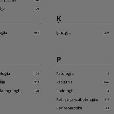
ā medicīna
14
ģija
49
Ķ
oģija
Ķirurģija
618
229
P
loģija
Patoloģija
101
3
ija
Pediatrija
303
264
laringoloģija
Podoloģija
90
3
Psihiatrija-psihoterapija
313
Psihosomatika
43