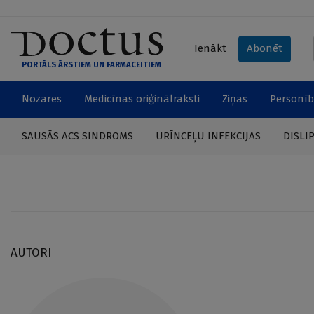
Ienākt
Abonēt
PORTĀLS ĀRSTIEM UN FARMACEITIEM
Nozares
Medicīnas oriģinālraksti
Ziņas
Personīb
SAUSĀS ACS SINDROMS
URĪNCEĻU INFEKCIJAS
DISLI
AUTORI