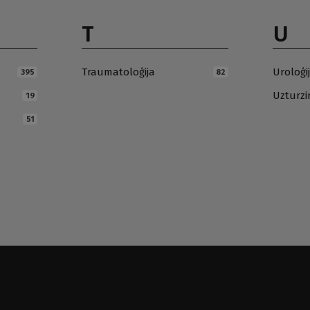
T
U
Traumatoloģija
Uroloģi
395
82
Uzturz
19
51