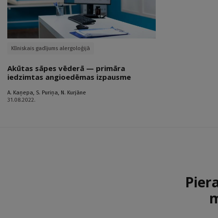
Klīniskais gadījums alergoloģijā
Akūtas sāpes vēderā — primāra
iedzimtas angioedēmas izpausme
A. Kaņepa
,
S. Puriņa
,
N. Kurjāne
31.08.2022.
Pier
m