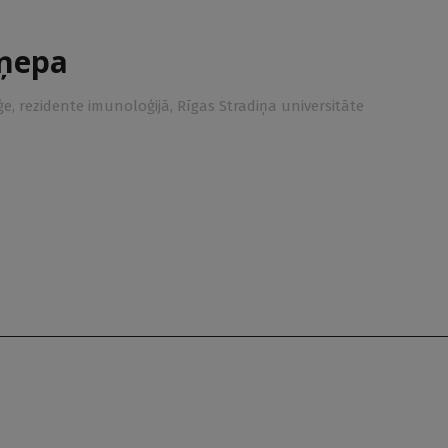
ņepa
ģe, rezidente imunoloģijā, Rīgas Stradiņa universitāte