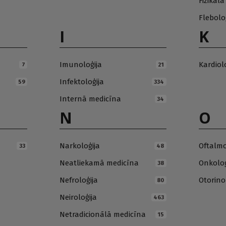
Fizikāl
Flebolo
I
K
Imunoloģija
Kardiol
7
21
Infektoloģija
59
334
Internā medicīna
34
N
O
Narkoloģija
Oftalmo
33
48
Neatliekamā medicīna
Onkoloģ
38
Nefroloģija
Otorino
80
Neiroloģija
463
Netradicionālā medicīna
15