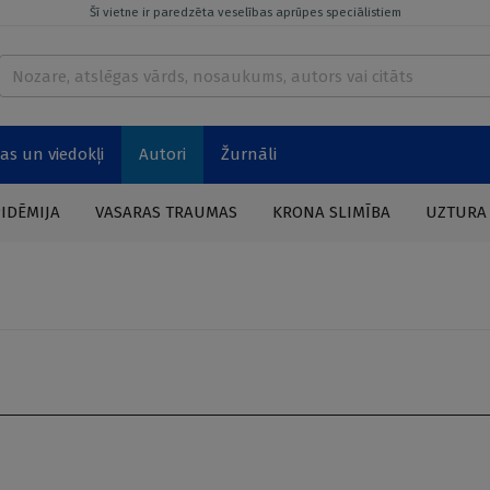
Šī vietne ir paredzēta veselības aprūpes speciālistiem
as un viedokļi
Autori
Žurnāli
PIDĒMIJA
VASARAS TRAUMAS
KRONA SLIMĪBA
UZTURA