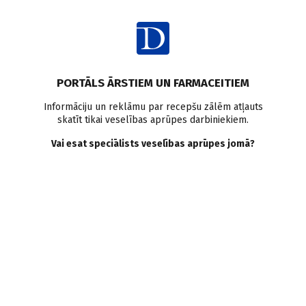
Ienākt
PORTĀLS ĀRSTIEM UN FARMACEITIEM
2026
Mainīt
Informāciju un reklāmu par recepšu zālēm atļauts
skatīt tikai veselības aprūpes darbiniekiem.
Žurnāli
Vai esat speciālists veselības aprūpes jomā?