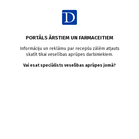
Ienākt
PORTĀLS ĀRSTIEM UN FARMACEITIEM
Informāciju un reklāmu par recepšu zālēm atļauts
skatīt tikai veselības aprūpes darbiniekiem.
Veselības aprūpes sistēma
Vai esat speciālists veselības aprūpes jomā?