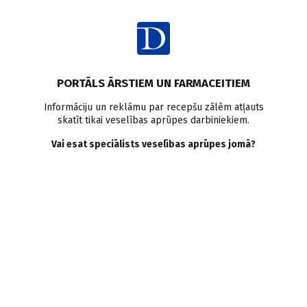
Ienākt
PORTĀLS ĀRSTIEM UN FARMACEITIEM
Informāciju un reklāmu par recepšu zālēm atļauts
skatīt tikai veselības aprūpes darbiniekiem.
AUTORI
Skatīt visus
Vai esat speciālists veselības aprūpes jomā?
Edgars Mednis
pediatrs, homeopāts, Āgenskalna klīnika
VISI AUTORA RAKSTI