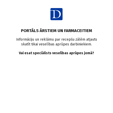
Ienākt
PORTĀLS ĀRSTIEM UN FARMACEITIEM
Informāciju un reklāmu par recepšu zālēm atļauts
skatīt tikai veselības aprūpes darbiniekiem.
AUTORI
Skatīt visus
Vai esat speciālists veselības aprūpes jomā?
Elīna Matuzala
rezidente ģimenes medicīnā, Latvijas Universitāte,
Paula Stradiņa Klīniskā universitātes slimnīca
VISI AUTORA RAKSTI