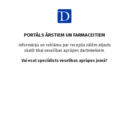
Ienākt
PORTĀLS ĀRSTIEM UN FARMACEITIEM
Informāciju un reklāmu par recepšu zālēm atļauts
skatīt tikai veselības aprūpes darbiniekiem.
AUTORI
Skatīt visus
Vai esat speciālists veselības aprūpes jomā?
Mārtiņš Ansons
rezidents anestezioloģijā, reanimatoloģijā, ārsts
stažieris Rīgas Austrumu klīniskās universitātes
slimnīcas Anestezioloģijas klīnikā, Rīgas Stradiņa
universitāte, Paula Stradiņa Klīniskā universitātes
slimnīca
VISI AUTORA RAKSTI