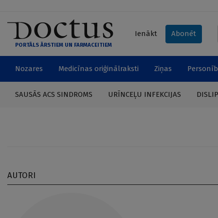
Ienākt
Abonēt
PORTĀLS ĀRSTIEM UN FARMACEITIEM
Nozares
Medicīnas oriģinālraksti
Ziņas
Personīb
SAUSĀS ACS SINDROMS
URĪNCEĻU INFEKCIJAS
DISLI
AUTORI