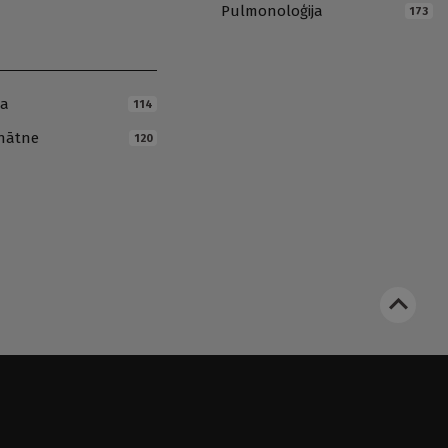
Pulmonoloģija
173
ja
114
inātne
120