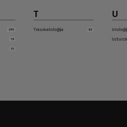
T
U
Traumatoloģija
Uroloģi
395
82
Uzturz
19
51