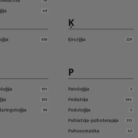
ā medicīna
14
ģija
49
Ķ
oģija
Ķirurģija
618
229
P
loģija
Patoloģija
101
3
ija
Pediatrija
303
264
laringoloģija
Podoloģija
90
3
Psihiatrija-psihoterapija
313
Psihosomatika
43