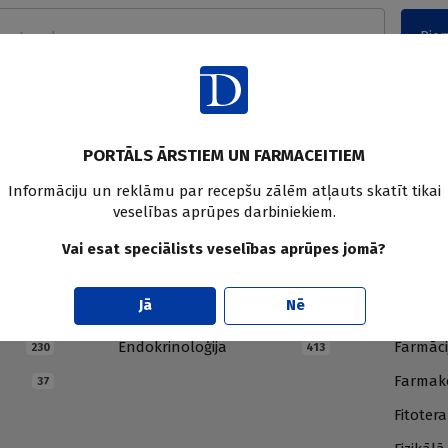
Pier
PORTĀLS ĀRSTIEM UN FARMACEITIEM
Informāciju un reklāmu par recepšu zālēm atļauts skatīt tikai
veselības aprūpes darbiniekiem.
Vai esat speciālists veselības aprūpes jomā?
E
F
Jā
Nē
Endokrinoloģija
Farmāci
230
413
Farmako
37
Fitotera