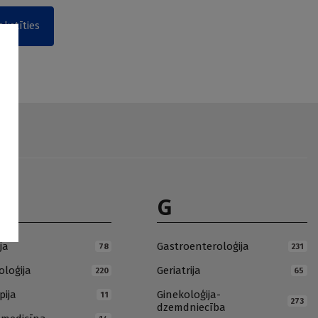
akstīties
G
ja
Gastroenteroloģija
78
231
loģija
Geriatrija
220
65
pija
Ginekoloģija-
11
273
dzemdniecība