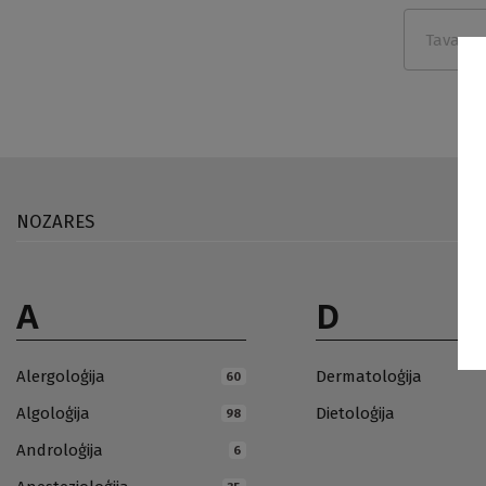
NOZARES
A
D
Alergoloģija
Dermatoloģija
60
Algoloģija
Dietoloģija
98
Androloģija
6