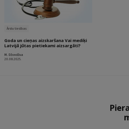
Ārstu tiesības
Goda un cieņas aizskaršana Vai mediķi
Latvijā jūtas pietiekami aizsargāti?
M. Džondžua
20.08.2025.
Pier
m