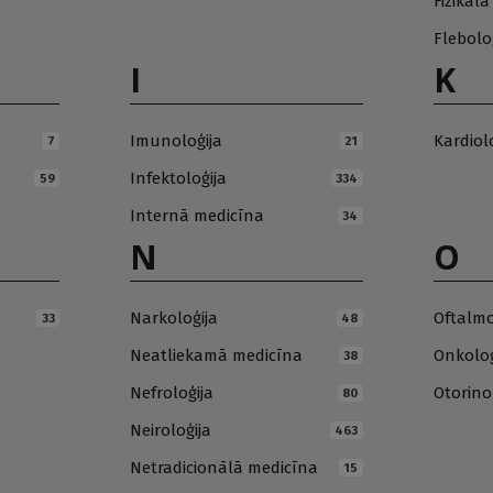
Fizikāl
Flebolo
I
K
Imunoloģija
Kardiol
7
21
Infektoloģija
59
334
Internā medicīna
34
N
O
Narkoloģija
Oftalmo
33
48
Neatliekamā medicīna
Onkoloģ
38
Nefroloģija
Otorino
80
Neiroloģija
463
Netradicionālā medicīna
15