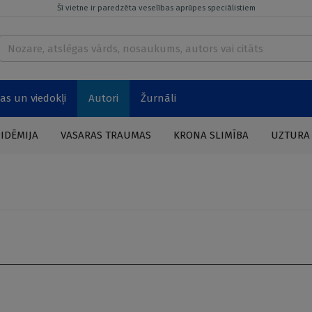
Šī vietne ir paredzēta veselības aprūpes speciālistiem
as un viedokļi
Autori
Žurnāli
PIDĒMIJA
VASARAS TRAUMAS
KRONA SLIMĪBA
UZTURA