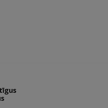
tīgus
us