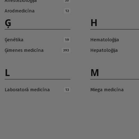
Anestezioloģija
35
Arodmedicīna
12
Ģ
H
Ģenētika
Hematoloģija
19
Ģimenes medicīna
Hepatoloģija
393
L
M
Laboratorā medicīna
Miega medicīna
13