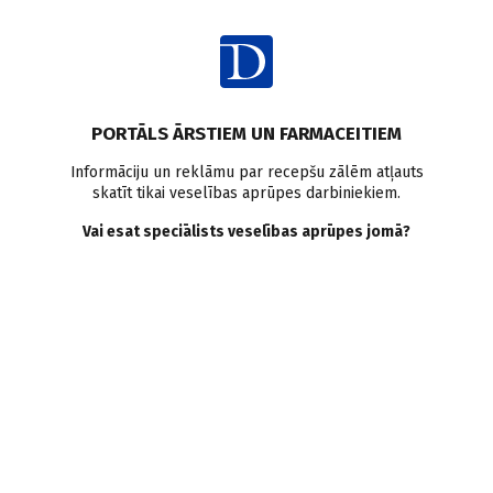
Ienākt
PORTĀLS ĀRSTIEM UN FARMACEITIEM
Informāciju un reklāmu par recepšu zālēm atļauts
skatīt tikai veselības aprūpes darbiniekiem.
Arodmedicīna
Vai esat speciālists veselības aprūpes jomā?
VISI
MEDICĪNAS RAKSTI
ZIŅAS
PERSONĪBAS UN VIEDOKĻI
E-GRĀMATA
SADARBĪBAS RAKSTI