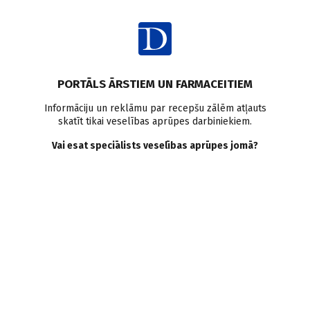
Ienākt
PORTĀLS ĀRSTIEM UN FARMACEITIEM
Informāciju un reklāmu par recepšu zālēm atļauts
skatīt tikai veselības aprūpes darbiniekiem.
Dietoloģija
Vai esat speciālists veselības aprūpes jomā?
VISI
MEDICĪNAS RAKSTI
ZIŅAS
PERSONĪBAS UN VIEDOKĻI
E-GRĀMATA
SADARBĪBAS RAKSTI