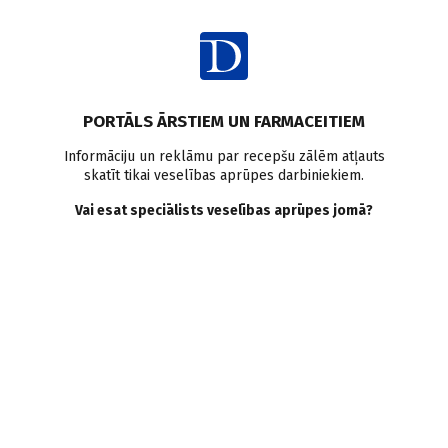
Ienākt
PORTĀLS ĀRSTIEM UN FARMACEITIEM
Informāciju un reklāmu par recepšu zālēm atļauts
skatīt tikai veselības aprūpes darbiniekiem.
Fleboloģija
Vai esat speciālists veselības aprūpes jomā?
VISI
MEDICĪNAS RAKSTI
ZIŅAS
PERSONĪBAS UN VIEDOKĻI
E-GRĀMATA
SADARBĪBAS RAKSTI