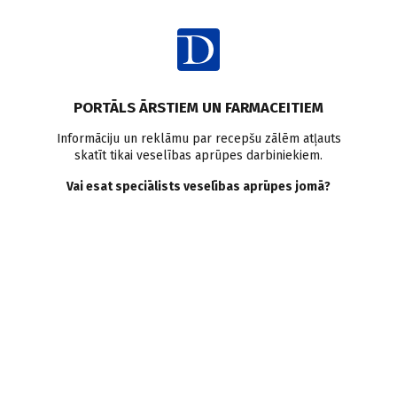
Ienākt
PORTĀLS ĀRSTIEM UN FARMACEITIEM
Informāciju un reklāmu par recepšu zālēm atļauts
skatīt tikai veselības aprūpes darbiniekiem.
AUTORI
Skatīt visus
Vai esat speciālists veselības aprūpes jomā?
Mikus Dīriks
bērnu neirologs, VSIA Bērnu klīniskā universitātes
slimnīca
VISI AUTORA RAKSTI