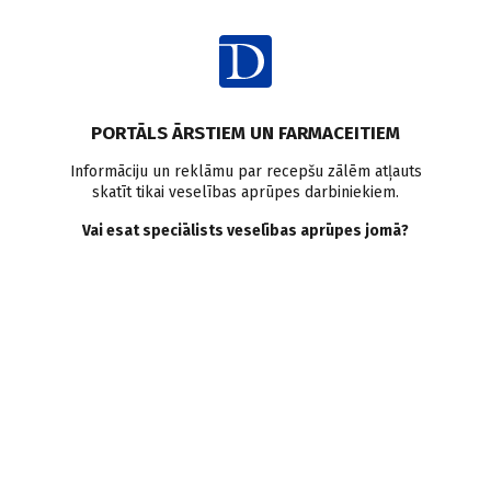
Ienākt
PORTĀLS ĀRSTIEM UN FARMACEITIEM
Informāciju un reklāmu par recepšu zālēm atļauts
skatīt tikai veselības aprūpes darbiniekiem.
AUTORI
Skatīt visus
Vai esat speciālists veselības aprūpes jomā?
Svetlana Andrējeva
doc., ginekoloģe, dzemdību speciāliste, Rīgas Stradiņa
universitāte, Dzemdniecības un ginekoloģijas katedra
VISI AUTORA RAKSTI