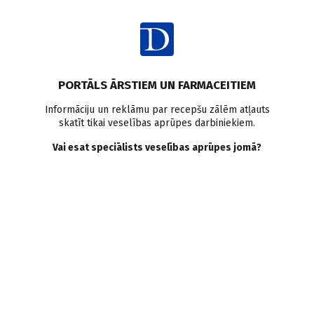
Ienākt
PORTĀLS ĀRSTIEM UN FARMACEITIEM
Informāciju un reklāmu par recepšu zālēm atļauts
skatīt tikai veselības aprūpes darbiniekiem.
AUTORI
Skatīt visus
Vai esat speciālists veselības aprūpes jomā?
Vadims Ņefjodovs
rezidents plastiskajā ķirurģijā, Mikroķirurģijas centrs
VISI AUTORA RAKSTI