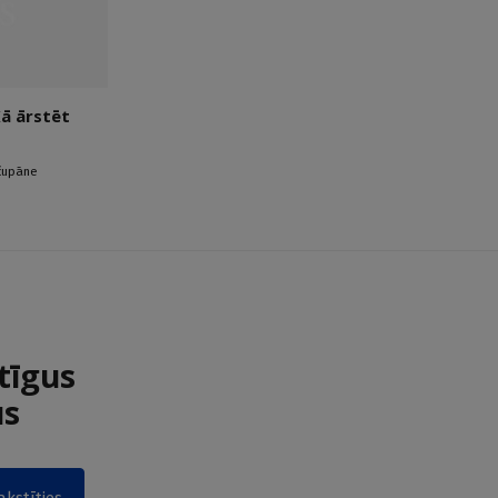
Kā ārstēt
nčupāne
tīgus
us