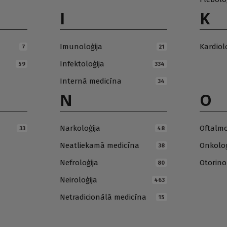
I
K
Imunoloģija
Kardiol
7
21
Infektoloģija
59
334
Internā medicīna
34
N
O
Narkoloģija
Oftalmo
33
48
Neatliekamā medicīna
Onkoloģ
38
Nefroloģija
Otorino
80
Neiroloģija
463
Netradicionālā medicīna
15