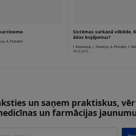
 karcinoma
Sistēmas sarkanā vilkēde. 
ādas bojājumus?
siņa
,
A. Petraite
I. Kolontaja
,
I. Ziemiņa
,
A. Petraite
,
I. A
18.12.2015.
aksties un saņem praktiskus, vēr
edicīnas un farmācijas jaunum