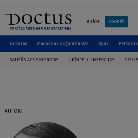
Ienākt
Abonēt
PORTĀLS ĀRSTIEM UN FARMACEITIEM
Nozares
Medicīnas oriģinālraksti
Ziņas
Personīb
SAUSĀS ACS SINDROMS
URĪNCEĻU INFEKCIJAS
DISLI
AUTORI