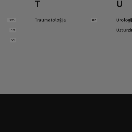
T
U
Traumatoloģija
Uroloģi
395
82
Uzturz
19
51