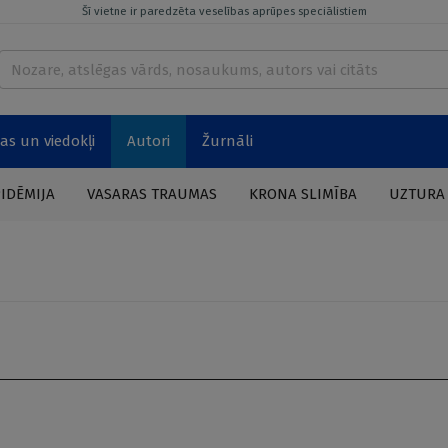
Šī vietne ir paredzēta veselības aprūpes speciālistiem
as un viedokļi
Autori
Žurnāli
PIDĒMIJA
VASARAS TRAUMAS
KRONA SLIMĪBA
UZTURA