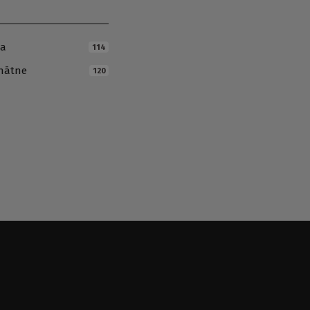
ja
114
inātne
120