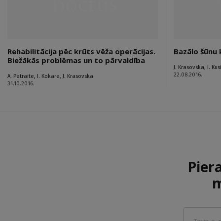
Rehabilitācija pēc krūts vēža operācijas.
Bazālo šūnu
Biežākās problēmas un to pārvaldība
J. Krasovska
,
I. Ku
22.08.2016.
A. Petraite
,
I. Kokare
,
J. Krasovska
31.10.2016.
Pier
m