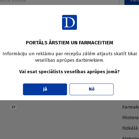
Pier
PORTĀLS ĀRSTIEM UN FARMACEITIEM
Informāciju un reklāmu par recepšu zālēm atļauts skatīt tikai
veselības aprūpes darbiniekiem.
Vai esat speciālists veselības aprūpes jomā?
E
F
Jā
Nē
Endokrinoloģija
Farmāci
230
413
Farmako
37
Fitotera
Fizikāl
Flebolo