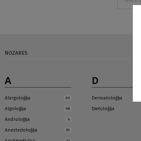
NOZARES
A
D
Alergoloģija
Dermatoloģija
60
Algoloģija
Dietoloģija
98
Androloģija
6
Anestezioloģija
35
Arodmedicīna
12