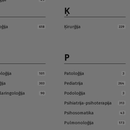
Ķ
oģija
Ķirurģija
618
229
P
loģija
Patoloģija
101
3
ija
Pediatrija
303
264
laringoloģija
Podoloģija
90
3
Psihiatrija-psihoterapija
313
Psihosomatika
43
Pulmonoloģija
173