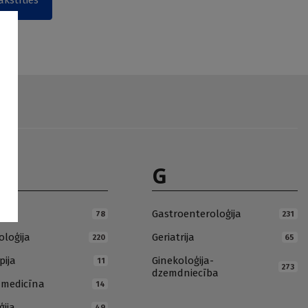
akstīties
G
ja
Gastroenteroloģija
78
231
loģija
Geriatrija
220
65
pija
Ginekoloģija-
11
273
dzemdniecība
ā medicīna
14
ģija
49