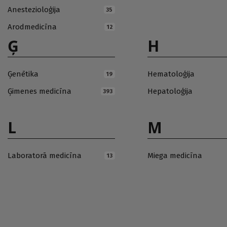
Anestezioloģija
35
Arodmedicīna
12
Ģ
H
Ģenētika
Hematoloģija
19
Ģimenes medicīna
Hepatoloģija
393
L
M
Laboratorā medicīna
Miega medicīna
13