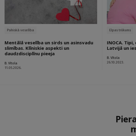
Psihiskā veselība
Elpas trūkums
Mentālā veselība un sirds un asinsvadu
INOCA. Tipi,
slimības. Klīniskie aspekti un
Latvijā un i
daudzdisciplīnu pieeja
B. Vītola
26.10.2023.
B. Vītola
11.05.2026.
Pier
m