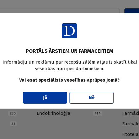
Pier
PORTĀLS ĀRSTIEM UN FARMACEITIEM
Informāciju un reklāmu par recepšu zālēm atļauts skatīt tikai
veselības aprūpes darbiniekiem.
Vai esat speciālists veselības aprūpes jomā?
E
F
Jā
Nē
Endokrinoloģija
Farmāci
230
414
Farmako
37
Fitotera