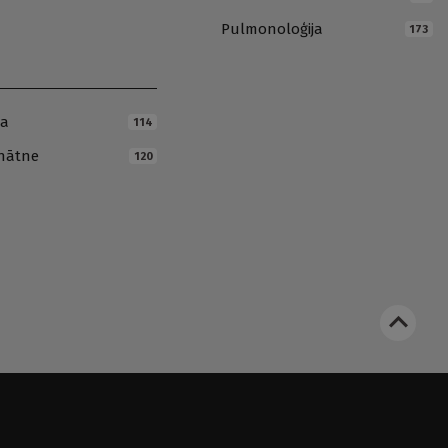
Pulmonoloģija
173
ja
114
inātne
120