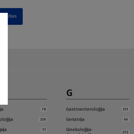
akstīties
G
ja
Gastroenteroloģija
78
231
loģija
Geriatrija
220
65
pija
Ginekoloģija-
11
273