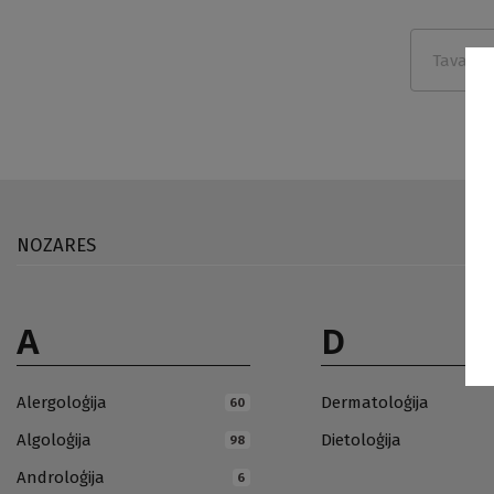
NOZARES
A
D
Alergoloģija
Dermatoloģija
60
Algoloģija
Dietoloģija
98
Androloģija
6