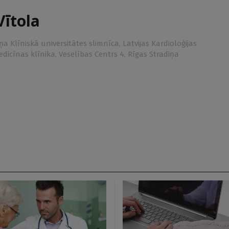
Vītola
iņa Klīniskā universitātes slimnīca, Latvijas Kardioloģijas
dicīnas klīnika, Veselības Centrs 4, Rīgas Stradiņa