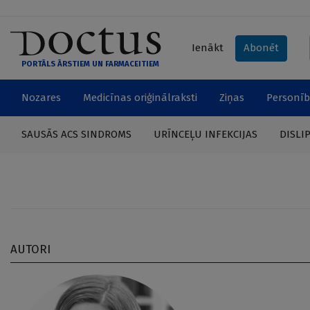
Ienākt
Abonēt
PORTĀLS ĀRSTIEM UN FARMACEITIEM
Nozares
Medicīnas oriģinālraksti
Ziņas
Personīb
SAUSĀS ACS SINDROMS
URĪNCEĻU INFEKCIJAS
DISLI
AUTORI