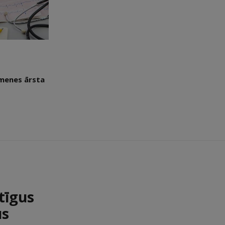
imenes ārsta
tīgus
us