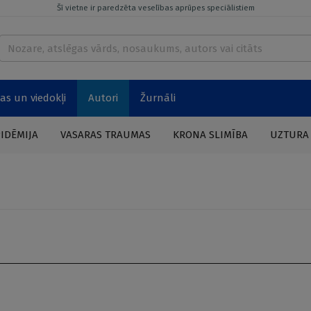
Šī vietne ir paredzēta veselības aprūpes speciālistiem
as un viedokļi
Autori
Žurnāli
PIDĒMIJA
VASARAS TRAUMAS
KRONA SLIMĪBA
UZTURA