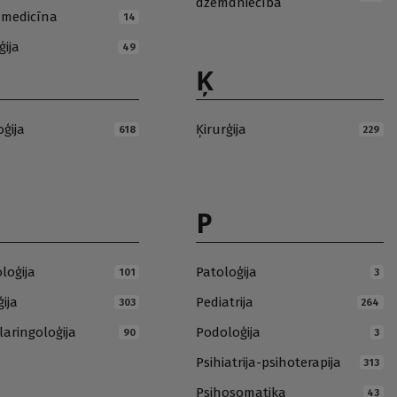
dzemdniecība
ā medicīna
14
ģija
49
Ķ
oģija
Ķirurģija
618
229
P
loģija
Patoloģija
101
3
ija
Pediatrija
303
264
laringoloģija
Podoloģija
90
3
Psihiatrija-psihoterapija
313
Psihosomatika
43