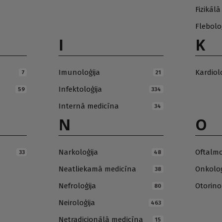
Fizikāl
Flebolo
I
K
Imunoloģija
Kardiol
7
21
Infektoloģija
59
334
Internā medicīna
34
N
O
Narkoloģija
Oftalmo
33
48
Neatliekamā medicīna
Onkoloģ
38
Nefroloģija
Otorino
80
Neiroloģija
463
Netradicionālā medicīna
15