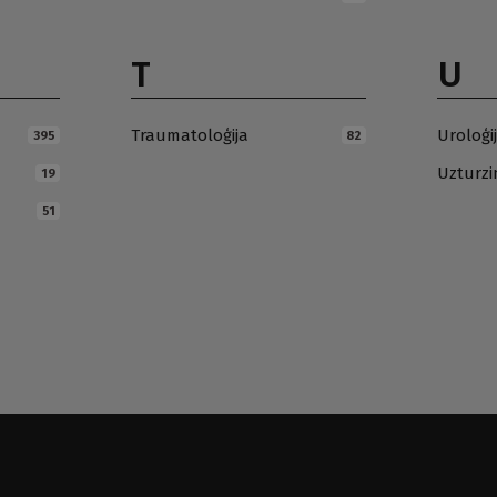
T
U
Traumatoloģija
Uroloģi
395
82
Uzturz
19
51