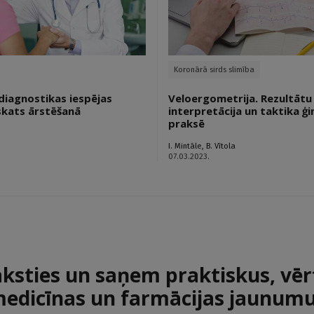
Koronārā sirds slimība
 diagnostikas iespējas
Veloergometrija. Rezultātu
eskats ārstēšanā
interpretācija un taktika ģ
praksē
I. Mintāle
,
B. Vītola
07.03.2023.
aksties un saņem praktiskus, vēr
edicīnas un farmācijas jaunum