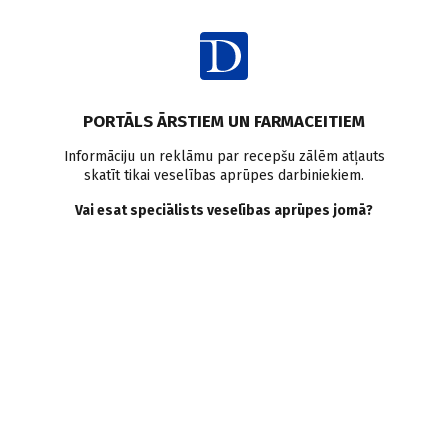
Ienākt
PORTĀLS ĀRSTIEM UN FARMACEITIEM
Informāciju un reklāmu par recepšu zālēm atļauts
skatīt tikai veselības aprūpes darbiniekiem.
AUTORI
Skatīt visus
Vai esat speciālists veselības aprūpes jomā?
Daiņus Gilis
rezidents kardioloģijā, LĢHR konsultējošais ārsts
VISI AUTORA RAKSTI