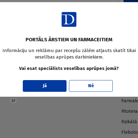
PORTĀLS ĀRSTIEM UN FARMACEITIEM
Informāciju un reklāmu par recepšu zālēm atļauts skatīt tikai
veselības aprūpes darbiniekiem.
Vai esat speciālists veselības aprūpes jomā?
E
F
Jā
Nē
Endokrinoloģija
Farmāci
230
414
Farmako
37
Fitotera
Fizikāl
Flebolo