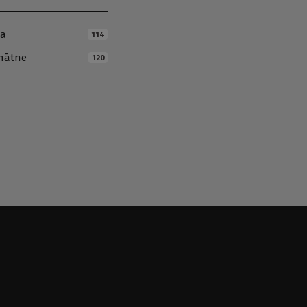
ja
114
inātne
120