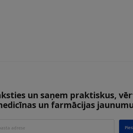
aksties un saņem praktiskus, vēr
edicīnas un farmācijas jaunum
Pier