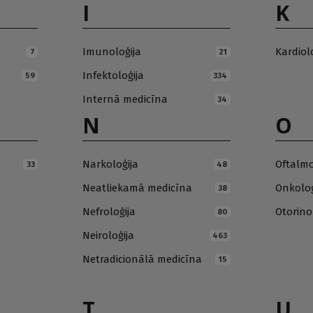
I
K
Imunoloģija
Kardiol
7
21
Infektoloģija
59
334
Internā medicīna
34
N
O
Narkoloģija
Oftalmo
33
48
Neatliekamā medicīna
Onkoloģ
38
Nefroloģija
Otorino
80
Neiroloģija
463
Netradicionālā medicīna
15
T
U