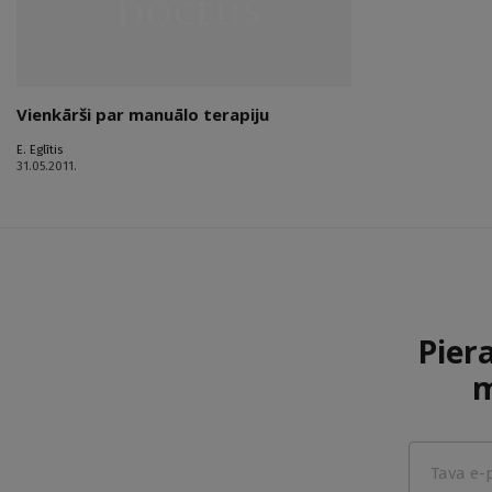
Vienkārši par manuālo terapiju
E. Eglītis
31.05.2011.
Pier
m