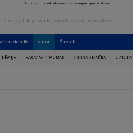
Šī vietne ir paredzēta veselības aprūpes speciālistiem
as un viedokļi
Autori
Žurnāli
PIDĒMIJA
VASARAS TRAUMAS
KRONA SLIMĪBA
UZTURA