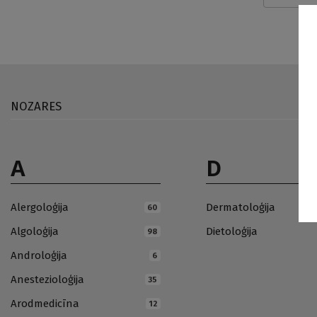
NOZARES
A
D
Alergoloģija
Dermatoloģija
60
Algoloģija
Dietoloģija
98
Androloģija
6
Anestezioloģija
35
Arodmedicīna
12