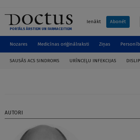
Ienākt
Abonēt
PORTĀLS ĀRSTIEM UN FARMACEITIEM
Nozares
Medicīnas oriģinālraksti
Ziņas
Personīb
SAUSĀS ACS SINDROMS
URĪNCEĻU INFEKCIJAS
DISLI
AUTORI