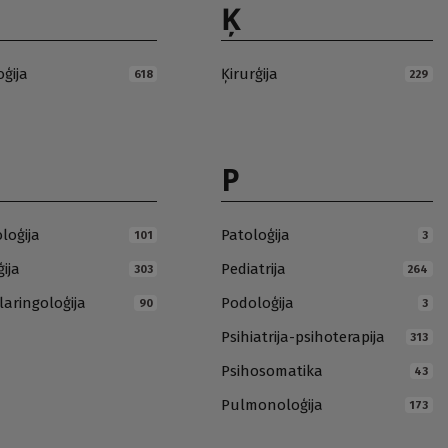
Ķ
oģija
Ķirurģija
618
229
P
loģija
Patoloģija
101
3
ija
Pediatrija
303
264
laringoloģija
Podoloģija
90
3
Psihiatrija-psihoterapija
313
Psihosomatika
43
Pulmonoloģija
173