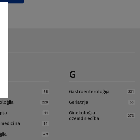
G
ja
Gastroenteroloģija
78
231
loģija
Geriatrija
220
65
pija
Ginekoloģija-
11
273
dzemdniecība
ā medicīna
14
ģija
49