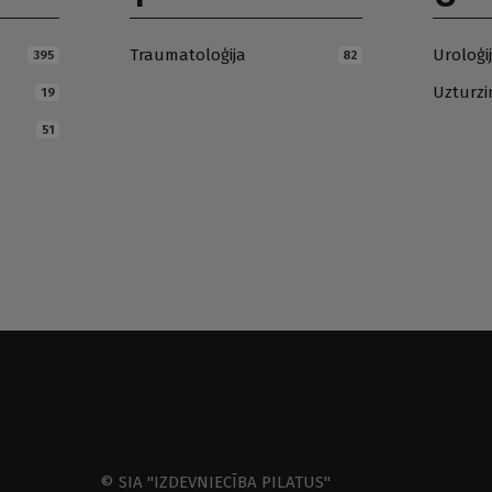
Traumatoloģija
Uroloģi
395
82
Uzturz
19
51
© SIA "IZDEVNIECĪBA PILATUS"