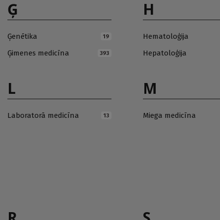
Ģ
H
Ģenētika
Hematoloģija
19
Ģimenes medicīna
Hepatoloģija
393
L
M
Laboratorā medicīna
Miega medicīna
13
R
S