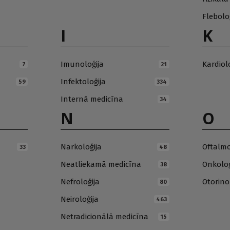
Flebolo
I
K
Imunoloģija
Kardiol
7
21
Infektoloģija
59
334
Internā medicīna
34
N
O
Narkoloģija
Oftalmo
33
48
Neatliekamā medicīna
Onkoloģ
38
Nefroloģija
Otorino
80
Neiroloģija
463
Netradicionālā medicīna
15