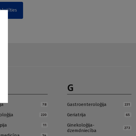
akstīties
G
ja
Gastroenteroloģija
78
231
loģija
Geriatrija
220
65
pija
Ginekoloģija-
11
273
dzemdniecība
ā medicīna
14