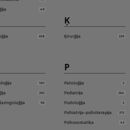
ģija
49
Ķ
oģija
Ķirurģija
618
229
P
loģija
Patoloģija
101
3
ija
Pediatrija
303
264
laringoloģija
Podoloģija
90
3
Psihiatrija-psihoterapija
313
Psihosomatika
43