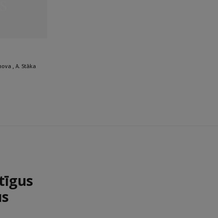
imova
,
A. Stāka
tīgus
us