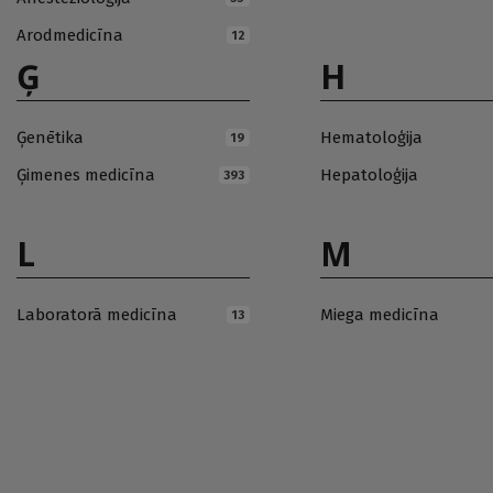
Arodmedicīna
12
Ģ
H
Ģenētika
Hematoloģija
19
Ģimenes medicīna
Hepatoloģija
393
L
M
Laboratorā medicīna
Miega medicīna
13