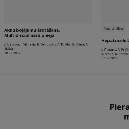
Aknu slimības
Aknu bojājumu ārstēšana.
Multidisciplināra pieeja
Hepatocelul
J. Ivanova
,
J. Vilmanis
,
Ē. Ostrovskis
,
A. Puķītis
,
E. Siliņa
,
A.
Stāka
J. Vilmanis
,
A. Puķīt
28.02.2014.
A. Stāka
,
K. Berna
07.02.2012.
Pier
m