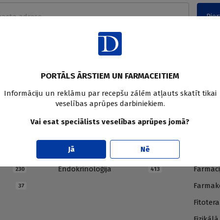
Pier
PORTĀLS ĀRSTIEM UN FARMACEITIEM
Informāciju un reklāmu par recepšu zālēm atļauts skatīt tikai
veselības aprūpes darbiniekiem.
Vai esat speciālists veselības aprūpes jomā?
E
F
Jā
Nē
Endokrinoloģija
Farmāci
230
413
Farmako
37
Fitotera
Fizikāl