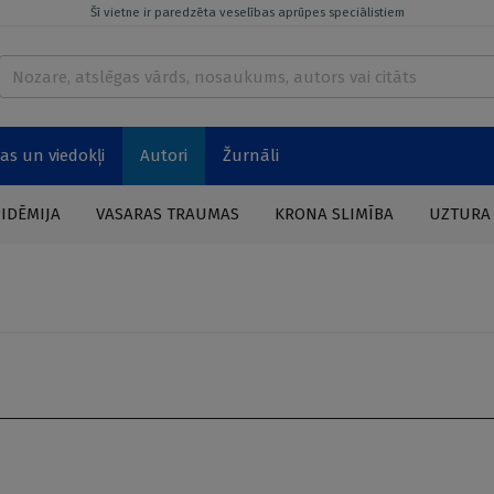
Šī vietne ir paredzēta veselības aprūpes speciālistiem
as un viedokļi
Autori
Žurnāli
PIDĒMIJA
VASARAS TRAUMAS
KRONA SLIMĪBA
UZTURA