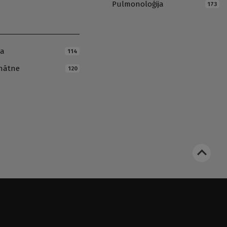
Pulmonoloģija
173
ja
114
inātne
120