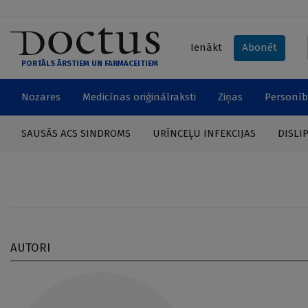
Ienākt
Abonēt
PORTĀLS ĀRSTIEM UN FARMACEITIEM
Nozares
Medicīnas oriģinālraksti
Ziņas
Personīb
SAUSĀS ACS SINDROMS
URĪNCEĻU INFEKCIJAS
DISLI
AUTORI