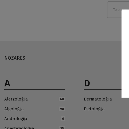
NOZARES
A
D
Alergoloģija
Dermatoloģija
60
Algoloģija
Dietoloģija
98
Androloģija
6
Anestezioloģija
35