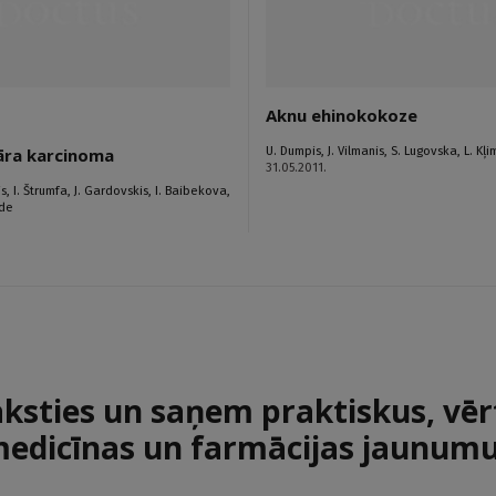
Aknu ehinokokoze
U. Dumpis
,
J. Vilmanis
,
S. Lugovska
,
L. Kļ
āra karcinoma
31.05.2011.
is
,
I. Štrumfa
,
J. Gardovskis
,
I. Baibekova
,
rde
aksties un saņem praktiskus, vēr
edicīnas un farmācijas jaunum