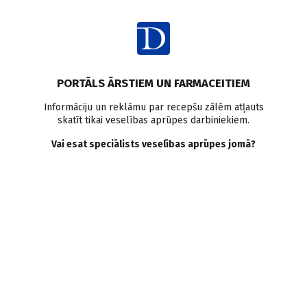
Ienākt
PORTĀLS ĀRSTIEM UN FARMACEITIEM
Informāciju un reklāmu par recepšu zālēm atļauts
skatīt tikai veselības aprūpes darbiniekiem.
AUTORI
Skatīt visus
Vai esat speciālists veselības aprūpes jomā?
Kārlis Kupčs
radiologs diagnosts, P. Stradiņa Klīniskās universitātes
slimnīcas Diagnostiskās radioloģijas institūts,
Magnētiskās rezonanses centrs “Diamed”
VISI AUTORA RAKSTI