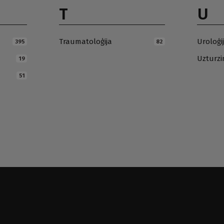
T
U
Traumatoloģija
Uroloģi
395
82
Uzturz
19
51