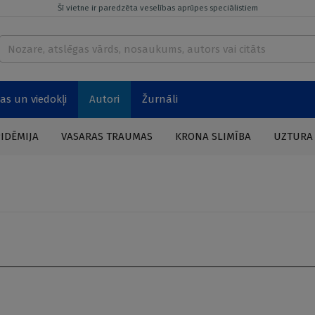
Šī vietne ir paredzēta veselības aprūpes speciālistiem
as un viedokļi
Autori
Žurnāli
PIDĒMIJA
VASARAS TRAUMAS
KRONA SLIMĪBA
UZTURA