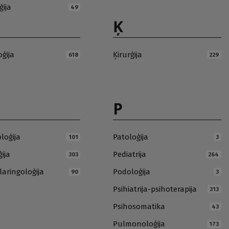
ģija
49
Ķ
oģija
Ķirurģija
618
229
P
loģija
Patoloģija
101
3
ija
Pediatrija
303
264
laringoloģija
Podoloģija
90
3
Psihiatrija-psihoterapija
313
Psihosomatika
43
Pulmonoloģija
173