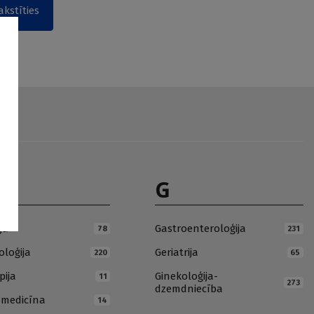
akstīties
G
ja
Gastroenteroloģija
78
231
loģija
Geriatrija
220
65
pija
Ginekoloģija-
11
273
dzemdniecība
ā medicīna
14