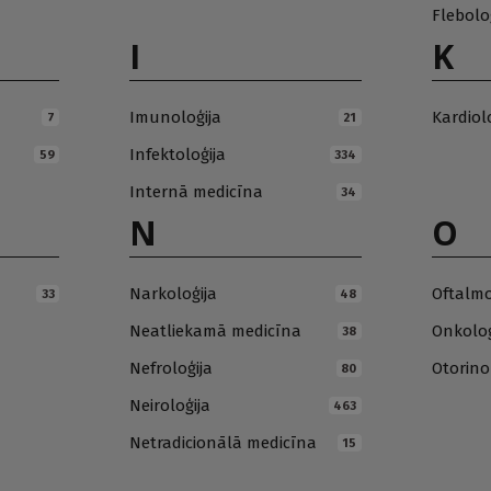
Flebolo
I
K
Imunoloģija
Kardiol
7
21
Infektoloģija
59
334
Internā medicīna
34
N
O
Narkoloģija
Oftalmo
33
48
Neatliekamā medicīna
Onkoloģ
38
Nefroloģija
Otorino
80
Neiroloģija
463
Netradicionālā medicīna
15