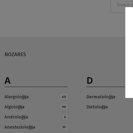
NOZARES
A
D
Alergoloģija
Dermatoloģija
60
Algoloģija
Dietoloģija
98
Androloģija
6
Anestezioloģija
35