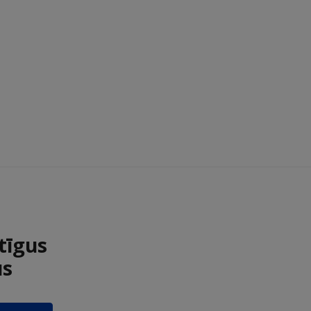
tīgus
us