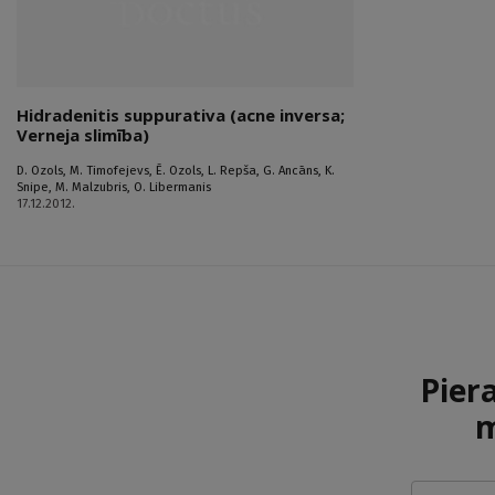
Hidradenitis suppurativa (acne inversa;
Verneja slimība)
D. Ozols
,
M. Timofejevs
,
Ē. Ozols
,
L. Repša
,
G. Ancāns
,
K.
Snipe
,
M. Malzubris
,
O. Libermanis
17.12.2012.
Pier
m