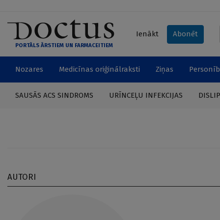
Ienākt
Abonēt
PORTĀLS ĀRSTIEM UN FARMACEITIEM
Nozares
Medicīnas oriģinālraksti
Ziņas
Personīb
SAUSĀS ACS SINDROMS
URĪNCEĻU INFEKCIJAS
DISLI
AUTORI