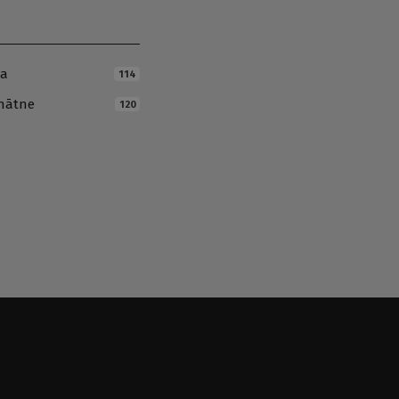
ja
114
inātne
120