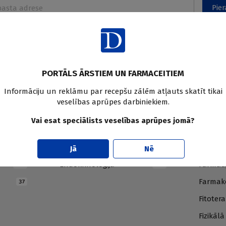
Pier
PORTĀLS ĀRSTIEM UN FARMACEITIEM
Informāciju un reklāmu par recepšu zālēm atļauts skatīt tikai
veselības aprūpes darbiniekiem.
Vai esat speciālists veselības aprūpes jomā?
E
F
Jā
Nē
Endokrinoloģija
Farmāci
230
413
Farmako
37
Fitotera
Fizikāl