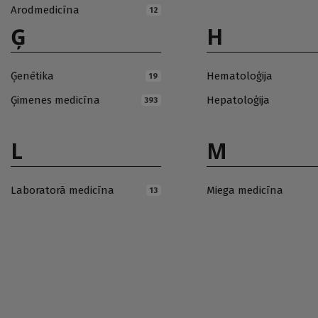
Arodmedicīna
12
Ģ
H
Ģenētika
Hematoloģija
19
Ģimenes medicīna
Hepatoloģija
393
L
M
Laboratorā medicīna
Miega medicīna
13