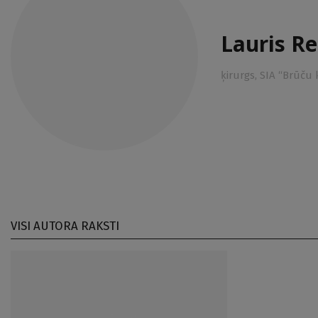
Lauris R
ķirurgs, SIA “Brūču 
VISI AUTORA RAKSTI