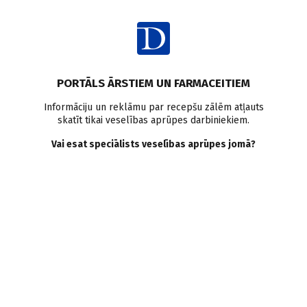
Ienākt
PORTĀLS ĀRSTIEM UN FARMACEITIEM
Informāciju un reklāmu par recepšu zālēm atļauts
skatīt tikai veselības aprūpes darbiniekiem.
AUTORI
Skatīt visus
Vai esat speciālists veselības aprūpes jomā?
Linda Ošāne
rezidente dermatoloģijā, veneroloģijā, PSKUS
VISI AUTORA RAKSTI